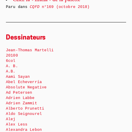
Chez la « mafia » de la palette
Paru dans
CQFD
n°169 (octobre 2018)
Dessinateurs
Jean-Thomas Martelli
20100
6col
A. B.
A.B.
Aami Sayan
Abel Echeverría
Absolute Negative
Ad Petersen
Adrien Labbe
Adrien Zammit
Alberto Prunetti
Aldo Seignourel
Alej
Alex Less
Alexandra Lebon