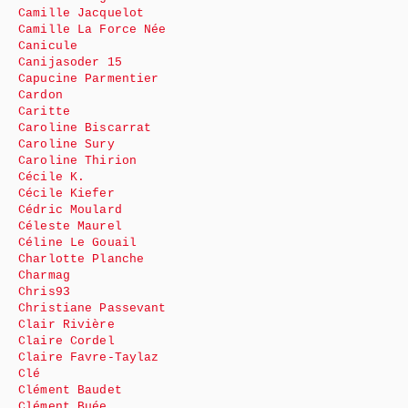
Camille Jacquelot
Camille La Force Née
Canicule
Canijasoder 15
Capucine Parmentier
Cardon
Caritte
Caroline Biscarrat
Caroline Sury
Caroline Thirion
Cécile K.
Cécile Kiefer
Cédric Moulard
Céleste Maurel
Céline Le Gouail
Charlotte Planche
Charmag
Chris93
Christiane Passevant
Clair Rivière
Claire Cordel
Claire Favre-Taylaz
Clé
Clément Baudet
Clément Buée