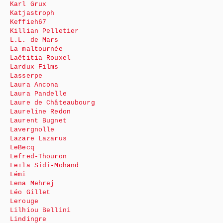
Karl Grux
Katjastroph
Keffieh67
Killian Pelletier
L.L. de Mars
La maltournée
Laëtitia Rouxel
Lardux Films
Lasserpe
Laura Ancona
Laura Pandelle
Laure de Châteaubourg
Laureline Redon
Laurent Bugnet
Lavergnolle
Lazare Lazarus
LeBecq
Lefred-Thouron
Leïla Sidi-Mohand
Lémi
Lena Mehrej
Léo Gillet
Lerouge
Lilhiou Bellini
Lindingre