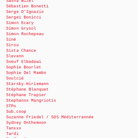
Sasha Wizel
Sébastien Bonetti
Serge D’Ignazio
Sergeï Bonicci
Simon Ecary
Simon Grysol
Simon Rochepeau
Siné
Sirou
Sista Chance
Slevenn
Soeuf Elbadawi
Sophie Bourlet
Sophie Del Mambo
Soulcié
Starsky-Hiriemann
Stéphane Blanquet
Stéphane Trapier
Stephanos Mangriotis
STPo
Sub.coop
Suzanne Friedel / SOS Méditerrannée
Sydney Onthemoon
Tanxxx
Tardi