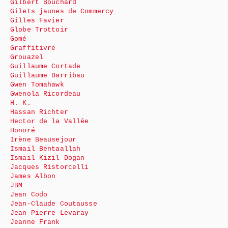
Gilbert Bouchard
Gilets jaunes de Commercy
Gilles Favier
Globe Trottoir
Gomé
Graffitivre
Grouazel
Guillaume Cortade
Guillaume Darribau
Gwen Tomahawk
Gwenola Ricordeau
H. K.
Hassan Richter
Hector de la Vallée
Honoré
Irène Beausejour
Ismail Bentaallah
Ismail Kizil Dogan
Jacques Ristorcelli
James Albon
JBM
Jean Codo
Jean-Claude Coutausse
Jean-Pierre Levaray
Jeanne Frank