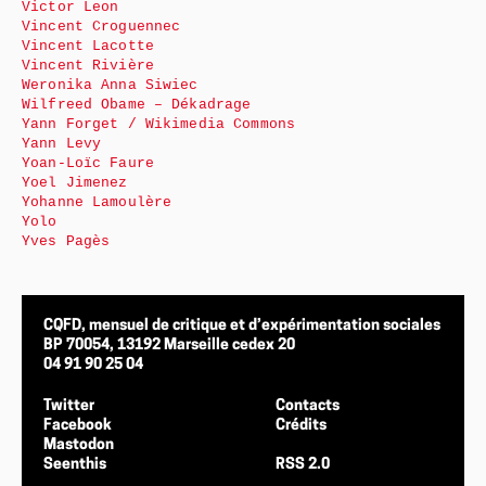
Victor Leon
Vincent Croguennec
Vincent Lacotte
Vincent Rivière
Weronika Anna Siwiec
Wilfreed Obame – Dékadrage
Yann Forget / Wikimedia Commons
Yann Levy
Yoan-Loïc Faure
Yoel Jimenez
Yohanne Lamoulère
Yolo
Yves Pagès
CQFD, mensuel de critique et d’expérimentation sociales
BP 70054, 13192 Marseille cedex 20
04 91 90 25 04
Twitter
Contacts
Facebook
Crédits
Mastodon
Seenthis
RSS 2.0