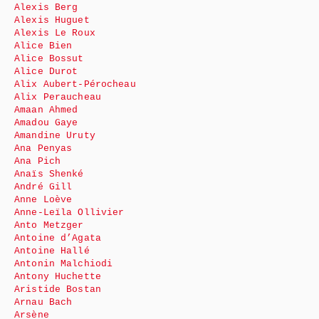
Alexis Berg
Alexis Huguet
Alexis Le Roux
Alice Bien
Alice Bossut
Alice Durot
Alix Aubert-Pérocheau
Alix Peraucheau
Amaan Ahmed
Amadou Gaye
Amandine Uruty
Ana Penyas
Ana Pich
Anaïs Shenké
André Gill
Anne Loève
Anne-Leïla Ollivier
Anto Metzger
Antoine d’Agata
Antoine Hallé
Antonin Malchiodi
Antony Huchette
Aristide Bostan
Arnau Bach
Arsène