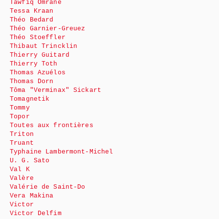
Tawfiq Omrane
Tessa Kraan
Théo Bedard
Théo Garnier-Greuez
Théo Stoeffler
Thibaut Trincklin
Thierry Guitard
Thierry Toth
Thomas Azuélos
Thomas Dorn
Tôma "Verminax" Sickart
Tomagnetik
Tommy
Topor
Toutes aux frontières
Triton
Truant
Typhaine Lambermont-Michel
U. G. Sato
Val K
Valère
Valérie de Saint-Do
Vera Makina
Victor
Victor Delfim