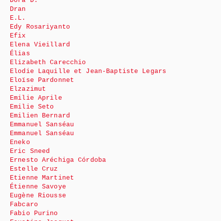
Dora D.
Dran
E.L.
Edy Rosariyanto
Efix
Elena Vieillard
Élias
Elizabeth Carecchio
Elodie Laquille et Jean-Baptiste Legars
Eloïse Pardonnet
Elzazimut
Emilie Aprile
Emilie Seto
Emilien Bernard
Emmanuel Sanséau
Emmanuel Sanséau
Eneko
Eric Sneed
Ernesto Aréchiga Córdoba
Estelle Cruz
Etienne Martinet
Étienne Savoye
Eugène Riousse
Fabcaro
Fabio Purino