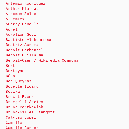
Artemio Rodriguez
Arthur Plateau
Athémos Zolus
Atsemtex
Audrey Esnault
Aurel
Aurélien Godin
Baptiste Alchourroun
Beatriz Aurora
Benoît Carbonnel
Benoit Guillaume
Benoit-Caen / Wikimedia Commons
Berth
Bertoyas
Bésot
Bob Queyras
Bobette Izoard
Bobika
Brecht Evens
Bruegel l’Ancien
Bruno Bartkowiak
Bruno-Gilles Liebgott
Calypso Lopez
Camille
Camille Burger