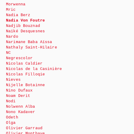
Morwenna
Mric
Nadia Berz
Nadia Von Foutre
Nadjib Bouznad
Naïké Desquesnes
Nardo
Narimane Baba Aïssa
Nathaly Saint-Hilaire
NC
Negrescolor
Nicolas Caldier
Nicolas de la Casinière
Nicolas Filloqie
Nieves
Nijelle Botainne
Nino Dufaux
Noam Derit
Nodi
Nolwenn Alba
Nono Kadaver
Odeth
Olga
Olivier Garraud
Olivier Monthaye