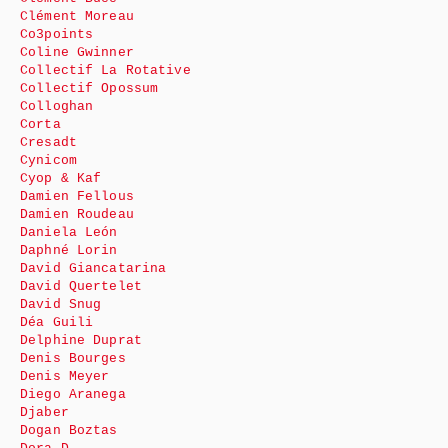
Clément Moreau
Co3points
Coline Gwinner
Collectif La Rotative
Collectif Opossum
Colloghan
Corta
Cresadt
Cynicom
Cyop & Kaf
Damien Fellous
Damien Roudeau
Daniela León
Daphné Lorin
David Giancatarina
David Quertelet
David Snug
Déa Guili
Delphine Duprat
Denis Bourges
Denis Meyer
Diego Aranega
Djaber
Dogan Boztas