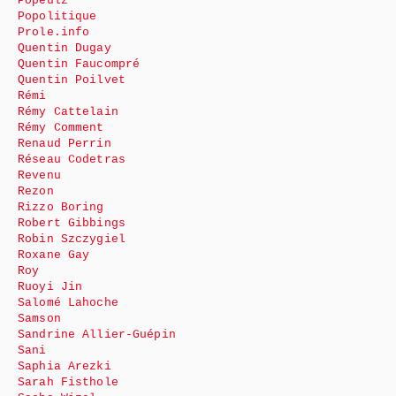
Popeulz
Popolitique
Prole.info
Quentin Dugay
Quentin Faucompré
Quentin Poilvet
Rémi
Rémy Cattelain
Rémy Comment
Renaud Perrin
Réseau Codetras
Revenu
Rezon
Rizzo Boring
Robert Gibbings
Robin Szczygiel
Roxane Gay
Roy
Ruoyi Jin
Salomé Lahoche
Samson
Sandrine Allier-Guépin
Sani
Saphia Arezki
Sarah Fisthole