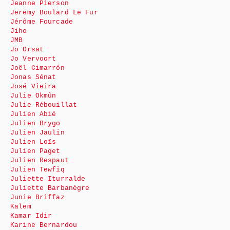
Jeanne Pierson
Jeremy Boulard Le Fur
Jérôme Fourcade
Jiho
JMB
Jo Orsat
Jo Vervoort
Joël Cimarrón
Jonas Sénat
José Vieira
Julie Okmûn
Julie Rébouillat
Julien Abié
Julien Brygo
Julien Jaulin
Julien Loïs
Julien Paget
Julien Respaut
Julien Tewfiq
Juliette Iturralde
Juliette Barbanègre
Junie Briffaz
Kalem
Kamar Idir
Karine Bernardou