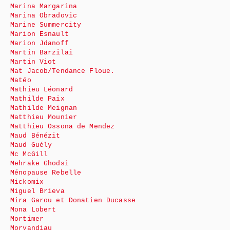
Marina Margarina
Marina Obradovic
Marine Summercity
Marion Esnault
Marion Jdanoff
Martin Barzilai
Martin Viot
Mat Jacob/Tendance Floue.
Matéo
Mathieu Léonard
Mathilde Paix
Mathilde Meignan
Matthieu Mounier
Matthieu Ossona de Mendez
Maud Bénézit
Maud Guély
Mc McGill
Mehrake Ghodsi
Ménopause Rebelle
Mickomix
Miguel Brieva
Mira Garou et Donatien Ducasse
Mona Lobert
Mortimer
Morvandiau