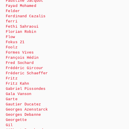
Faustine Jacquot
Fayad Mohamed
Felder
Ferdinand Cazalis
ferri
Fethi Sahraoui
Florian Robin
Flow
Fokus 21
Foolz
Formes Vives
François Hédin
Fred Sochard
Frédéric Gircour
Fréderic Schaeffer
Fritz
Fritz Kahn
Gabriel Pissondes
Gala Vanson
Garte
Gautier Ducatez
Georges Azenstarck
Georges Debanne
Georgette
Gil