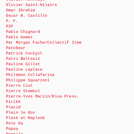
Olivier Saint-Hilaire
Omar Ibrahim
Oscar B. Castillo
P. F.
P2P
Pablo Chignard
Pablo Gomez
Par Morgan Fache/Collectif Item
Patobeur
Patrick Cockpit
Patxi Beltzaiz
Pauline Gillet
Pauline Laplace
Philémon Collafarina
Philippe Squarzoni
Pierre Ciot
Pierre Stambul
Pierre-Yves Marzin/Riva Press.
Pirikk
Placid
Plein le dos
Plonk et Replonk
Pole Ka
Popay