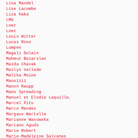
Lisa Mandel
Lise Lacombe
Liza Kaka
LMG
Loez
Loez
Louis Witter
Lucas Roxo
Lumpen
Magali Dulain
Mahmut Bozarslan
Maïda Chavak
Maïlys Vallade
Malika Moine
Manoïïïï
Manon Raupp
Mano Spreading
Manuel et Elodie Laquille.
Marcel Pitu
Marco Mendes
Margaux Wartelle
Marianne Wasowska
Mariano Agudo
Marie Robert
Marie-Madeleine Salvanes