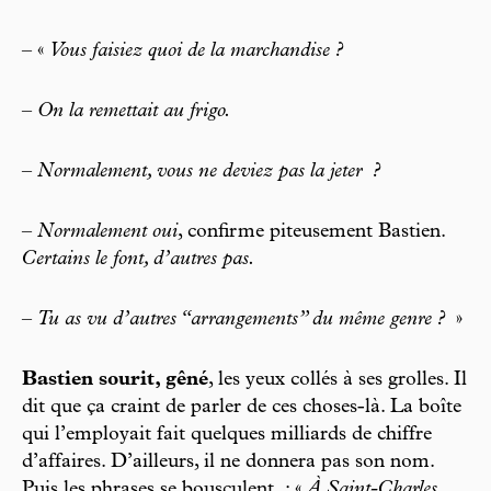
– «
Vous faisiez quoi de la marchandise ?
–
On la remettait au frigo.
–
Normalement, vous ne deviez pas la jeter
?
–
Normalement oui
, confirme piteusement Bastien.
Certains le font, d’autres pas.
–
Tu as vu d’autres “arrangements” du même genre ?
»
Bastien sourit, gêné
, les yeux collés à ses grolles. Il
dit que ça craint de parler de ces choses-là. La boîte
qui l’employait fait quelques milliards de chiffre
d’affaires. D’ailleurs, il ne donnera pas son nom.
Puis les phrases se bousculent : «
À Saint-Charles,