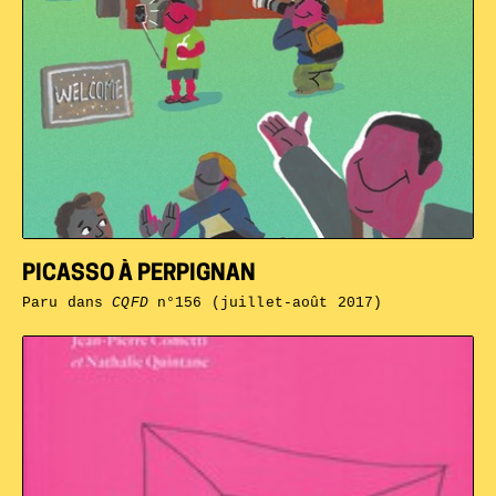
PICASSO À PERPIGNAN
Paru dans
CQFD
n°156 (juillet-août 2017)