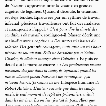
locale
au salariat majoritairement féminin. Le taf
de Nasser : approvisionner la chaîne en grosses
cagettes de légumes. Quand il déboule, la situation
est déjà tendue. Éprouvées par un rythme de travail
infernal, plusieurs travailleuses ont fait des malaises
et manquent à l’appel. «
C’est pour dire la dureté des
conditions de travail
», souligne-t-il. Nasser décrit une
main-d’œuvre «
captive
». «
Des strates très basses du
salariat. Des gens très courageux, mais avec un très haut
niveau de soumission. S’ils ne bossaient pas à Saint-
Charles, ils allaient manger chez Coluche.
» Et puis ce
détail qui le marque encore : «
Les producteurs locaux
passaient des fois dans la taule, ils tiquaient quand les
nanas allaient pisser. Faisaient des remarques ; ça
m’avait heurté. Je venais de lire
L’Espèce humaine
de
Robert Antelme. L’auteur raconte que dans les camps
nazis, le seul moment de répit des prisonniers, c’était
dans les latrines. Là on leur foutait la paix. Alors que