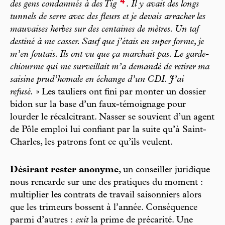
4
des gens condamnés à des Tig
.
Il y avait des longs
tunnels de serre avec des fleurs et je devais arracher les
mauvaises herbes sur des centaines de mètres. Un taf
destiné à me casser. Sauf que j’étais en super forme, je
m’en foutais. Ils ont vu que ça marchait pas. Le garde-
chiourme qui me surveillait m’a demandé de retirer ma
saisine prud’homale en échange d’un CDI. J’ai
refusé.
» Les tauliers ont fini par monter un dossier
bidon sur la base d’un faux-témoignage pour
lourder le récalcitrant. Nasser se souvient d’un agent
de Pôle emploi lui confiant par la suite qu’à Saint-
Charles, les patrons font ce qu’ils veulent.
Désirant rester anonyme
, un conseiller juridique
nous rencarde sur une des pratiques du moment :
multiplier les contrats de travail saisonniers alors
que les trimeurs bossent à l’année. Conséquence
parmi d’autres :
exit
la prime de précarité. Une