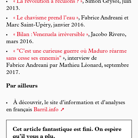
« La révolution à reculons ? »
, Simon Grysol, juin
2013.
« Le chavisme prend l’eau »
, Fabrice Andreani et
Marc Saint-Upéry, janvier 2016.
« Bilan : Venezuela irréversible »
, Jacobo Rivero,
mars 2016.
« "C’est une curieuse guerre où Maduro réarme
sans cesse ses ennemis"
», interview de
Fabrice Andreani par Mathieu Léonard, septembre
2017.
Par ailleurs
À découvrir, le site d’information et d’analyses
en français
Barril.info
Cet article fantastique est fini. On espère
qu’il vous a plu.