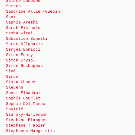
Salomé Lahoche
Samson
Sandrine Allier-Guépin
Sani
Saphia Arezki
Sarah Fisthole
Sasha Wizel
Sébastien Bonetti
Serge D’Ignazio
Sergeï Bonicci
Simon Ecary
Simon Grysol
Simon Rochepeau
Siné
Sirou
Sista Chance
Slevenn
Soeuf Elbadawi
Sophie Bourlet
Sophie Del Mambo
Soulcié
Starsky-Hiriemann
Stéphane Blanquet
Stéphane Trapier
Stephanos Mangriotis