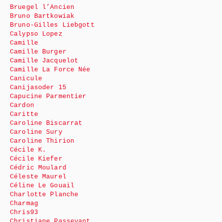
Bruegel l’Ancien
Bruno Bartkowiak
Bruno-Gilles Liebgott
Calypso Lopez
Camille
Camille Burger
Camille Jacquelot
Camille La Force Née
Canicule
Canijasoder 15
Capucine Parmentier
Cardon
Caritte
Caroline Biscarrat
Caroline Sury
Caroline Thirion
Cécile K.
Cécile Kiefer
Cédric Moulard
Céleste Maurel
Céline Le Gouail
Charlotte Planche
Charmag
Chris93
Christiane Passevant