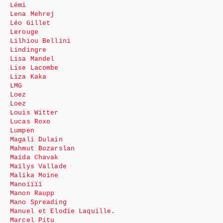
Lémi
Lena Mehrej
Léo Gillet
Lerouge
Lilhiou Bellini
Lindingre
Lisa Mandel
Lise Lacombe
Liza Kaka
LMG
Loez
Loez
Louis Witter
Lucas Roxo
Lumpen
Magali Dulain
Mahmut Bozarslan
Maïda Chavak
Maïlys Vallade
Malika Moine
Manoïïïï
Manon Raupp
Mano Spreading
Manuel et Elodie Laquille.
Marcel Pitu