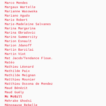
Marco Mendes
Margaux Wartelle
Marianne Wasowska
Mariano Agudo
Marie Robert
Marie-Madeleine Salvanes
Marina Margarina
Marina Obradovic
Marine Summercity
Marion Esnault
Marion Jdanoff
Martin Barzilai
Martin Viot
Mat Jacob/Tendance Floue.
Matéo
Mathieu Léonard
Mathilde Paix
Mathilde Meignan
Matthieu Mounier
Matthieu Ossona de Mendez
Maud Bénézit
Maud Guély
Mc McGill
Mehrake Ghodsi
Ménopause Rebelle