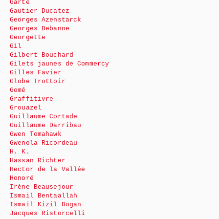
Garte
Gautier Ducatez
Georges Azenstarck
Georges Debanne
Georgette
Gil
Gilbert Bouchard
Gilets jaunes de Commercy
Gilles Favier
Globe Trottoir
Gomé
Graffitivre
Grouazel
Guillaume Cortade
Guillaume Darribau
Gwen Tomahawk
Gwenola Ricordeau
H. K.
Hassan Richter
Hector de la Vallée
Honoré
Irène Beausejour
Ismail Bentaallah
Ismail Kizil Dogan
Jacques Ristorcelli