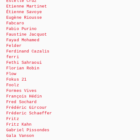
Estelle Cruz
Etienne Martinet
Étienne Savoye
Eugène Riousse
Fabcaro
Fabio Purino
Faustine Jacquot
Fayad Mohamed
Felder
Ferdinand Cazalis
ferri
Fethi Sahraoui
Florian Robin
Flow
Fokus 21
Foolz
Formes Vives
François Hédin
Fred Sochard
Frédéric Gircour
Fréderic Schaeffer
Fritz
Fritz Kahn
Gabriel Pissondes
Gala Vanson