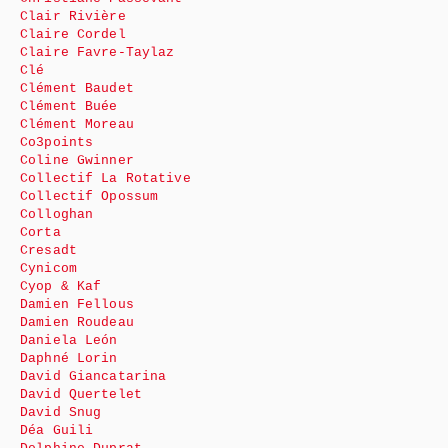
Clair Rivière
Claire Cordel
Claire Favre-Taylaz
Clé
Clément Baudet
Clément Buée
Clément Moreau
Co3points
Coline Gwinner
Collectif La Rotative
Collectif Opossum
Colloghan
Corta
Cresadt
Cynicom
Cyop & Kaf
Damien Fellous
Damien Roudeau
Daniela León
Daphné Lorin
David Giancatarina
David Quertelet
David Snug
Déa Guili