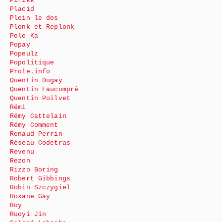
Pirikk
Placid
Plein le dos
Plonk et Replonk
Pole Ka
Popay
Popeulz
Popolitique
Prole.info
Quentin Dugay
Quentin Faucompré
Quentin Poilvet
Rémi
Rémy Cattelain
Rémy Comment
Renaud Perrin
Réseau Codetras
Revenu
Rezon
Rizzo Boring
Robert Gibbings
Robin Szczygiel
Roxane Gay
Roy
Ruoyi Jin