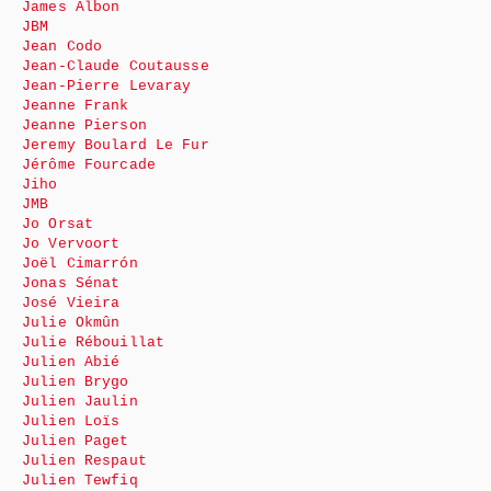
James Albon
JBM
Jean Codo
Jean-Claude Coutausse
Jean-Pierre Levaray
Jeanne Frank
Jeanne Pierson
Jeremy Boulard Le Fur
Jérôme Fourcade
Jiho
JMB
Jo Orsat
Jo Vervoort
Joël Cimarrón
Jonas Sénat
José Vieira
Julie Okmûn
Julie Rébouillat
Julien Abié
Julien Brygo
Julien Jaulin
Julien Loïs
Julien Paget
Julien Respaut
Julien Tewfiq