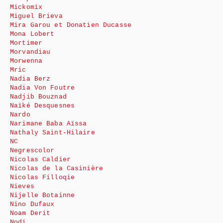
Mickomix
Miguel Brieva
Mira Garou et Donatien Ducasse
Mona Lobert
Mortimer
Morvandiau
Morwenna
Mric
Nadia Berz
Nadia Von Foutre
Nadjib Bouznad
Naïké Desquesnes
Nardo
Narimane Baba Aïssa
Nathaly Saint-Hilaire
NC
Negrescolor
Nicolas Caldier
Nicolas de la Casinière
Nicolas Filloqie
Nieves
Nijelle Botainne
Nino Dufaux
Noam Derit
Nodi