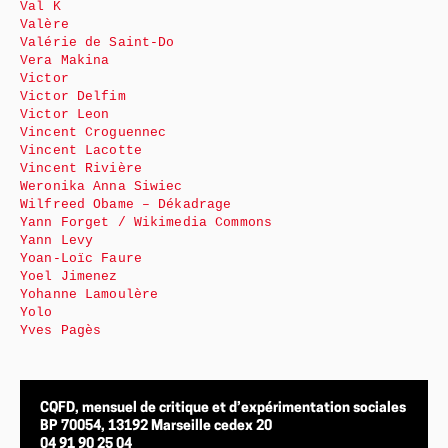
Val K
Valère
Valérie de Saint-Do
Vera Makina
Victor
Victor Delfim
Victor Leon
Vincent Croguennec
Vincent Lacotte
Vincent Rivière
Weronika Anna Siwiec
Wilfreed Obame – Dékadrage
Yann Forget / Wikimedia Commons
Yann Levy
Yoan-Loïc Faure
Yoel Jimenez
Yohanne Lamoulère
Yolo
Yves Pagès
CQFD, mensuel de critique et d’expérimentation sociales
BP 70054, 13192 Marseille cedex 20
04 91 90 25 04