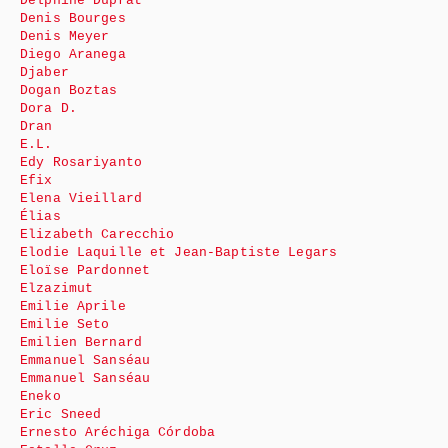
Delphine Duprat
Denis Bourges
Denis Meyer
Diego Aranega
Djaber
Dogan Boztas
Dora D.
Dran
E.L.
Edy Rosariyanto
Efix
Elena Vieillard
Élias
Elizabeth Carecchio
Elodie Laquille et Jean-Baptiste Legars
Eloïse Pardonnet
Elzazimut
Emilie Aprile
Emilie Seto
Emilien Bernard
Emmanuel Sanséau
Emmanuel Sanséau
Eneko
Eric Sneed
Ernesto Aréchiga Córdoba