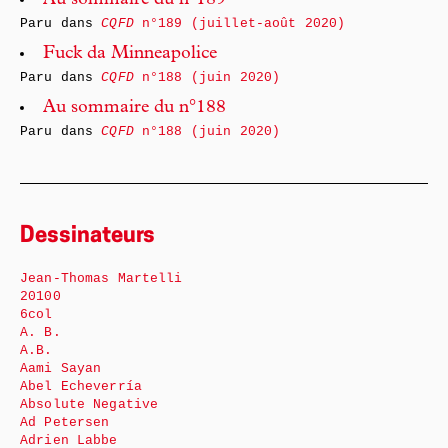
Au sommaire du n°189
Paru dans
CQFD
n°189 (juillet-août 2020)
Fuck da Minneapolice
Paru dans
CQFD
n°188 (juin 2020)
Au sommaire du n°188
Paru dans
CQFD
n°188 (juin 2020)
Dessinateurs
Jean-Thomas Martelli
20100
6col
A. B.
A.B.
Aami Sayan
Abel Echeverría
Absolute Negative
Ad Petersen
Adrien Labbe