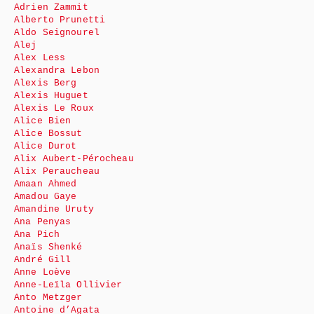
Adrien Zammit
Alberto Prunetti
Aldo Seignourel
Alej
Alex Less
Alexandra Lebon
Alexis Berg
Alexis Huguet
Alexis Le Roux
Alice Bien
Alice Bossut
Alice Durot
Alix Aubert-Pérocheau
Alix Peraucheau
Amaan Ahmed
Amadou Gaye
Amandine Uruty
Ana Penyas
Ana Pich
Anaïs Shenké
André Gill
Anne Loève
Anne-Leïla Ollivier
Anto Metzger
Antoine d’Agata