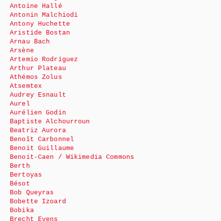
Antoine Hallé
Antonin Malchiodi
Antony Huchette
Aristide Bostan
Arnau Bach
Arsène
Artemio Rodriguez
Arthur Plateau
Athémos Zolus
Atsemtex
Audrey Esnault
Aurel
Aurélien Godin
Baptiste Alchourroun
Beatriz Aurora
Benoît Carbonnel
Benoit Guillaume
Benoit-Caen / Wikimedia Commons
Berth
Bertoyas
Bésot
Bob Queyras
Bobette Izoard
Bobika
Brecht Evens