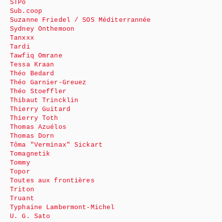
STPo
Sub.coop
Suzanne Friedel / SOS Méditerrannée
Sydney Onthemoon
Tanxxx
Tardi
Tawfiq Omrane
Tessa Kraan
Théo Bedard
Théo Garnier-Greuez
Théo Stoeffler
Thibaut Trincklin
Thierry Guitard
Thierry Toth
Thomas Azuélos
Thomas Dorn
Tôma "Verminax" Sickart
Tomagnetik
Tommy
Topor
Toutes aux frontières
Triton
Truant
Typhaine Lambermont-Michel
U. G. Sato