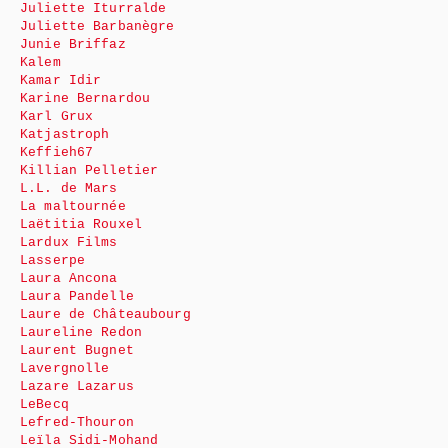
Juliette Iturralde
Juliette Barbanègre
Junie Briffaz
Kalem
Kamar Idir
Karine Bernardou
Karl Grux
Katjastroph
Keffieh67
Killian Pelletier
L.L. de Mars
La maltournée
Laëtitia Rouxel
Lardux Films
Lasserpe
Laura Ancona
Laura Pandelle
Laure de Châteaubourg
Laureline Redon
Laurent Bugnet
Lavergnolle
Lazare Lazarus
LeBecq
Lefred-Thouron
Leïla Sidi-Mohand