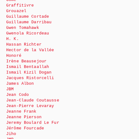
Graffitivre
Grouazel
Guillaume Cortade
Guillaume Darribau
Gwen Tomahawk
Gwenola Ricordeau
H. K.
Hassan Richter
Hector de la Vallée
Honoré
Irène Beausejour
Ismail Bentaallah
Ismail Kizil Dogan
Jacques Ristorcelli
James Albon
JBM
Jean Codo
Jean-Claude Coutausse
Jean-Pierre Levaray
Jeanne Frank
Jeanne Pierson
Jeremy Boulard Le Fur
Jérôme Fourcade
Jiho