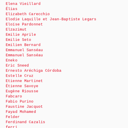
Elena Vieillard
Élias
Elizabeth Carecchio
Elodie Laquille et Jean-Baptiste Legars
Eloïse Pardonnet
Elzazimut
Emilie Aprile
Emilie Seto
Emilien Bernard
Emmanuel Sanséau
Emmanuel Sanséau
Eneko
Eric Sneed
Ernesto Aréchiga Córdoba
Estelle Cruz
Etienne Martinet
Étienne Savoye
Eugène Riousse
Fabcaro
Fabio Purino
Faustine Jacquot
Fayad Mohamed
Felder
Ferdinand Cazalis
ferri