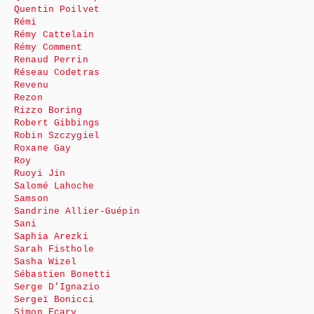
Quentin Poilvet
Rémi
Rémy Cattelain
Rémy Comment
Renaud Perrin
Réseau Codetras
Revenu
Rezon
Rizzo Boring
Robert Gibbings
Robin Szczygiel
Roxane Gay
Roy
Ruoyi Jin
Salomé Lahoche
Samson
Sandrine Allier-Guépin
Sani
Saphia Arezki
Sarah Fisthole
Sasha Wizel
Sébastien Bonetti
Serge D’Ignazio
Sergeï Bonicci
Simon Ecary