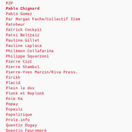
P2P
Pablo Chignard
Pablo Gomez
Par Morgan Fache/Collectif Item
Patobeur
Patrick Cockpit
Patxi Beltzaiz
Pauline Gillet
Pauline Laplace
Philémon Collafarina
Philippe Squarzoni
Pierre Ciot
Pierre Stambul
Pierre-Yves Marzin/Riva Press.
Pirikk
Placid
Plein le dos
Plonk et Replonk
Pole Ka
Popay
Popeulz
Popolitique
Prole.info
Quentin Dugay
Quentin Faucompré