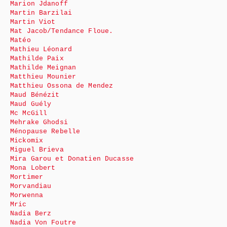
Marion Jdanoff
Martin Barzilai
Martin Viot
Mat Jacob/Tendance Floue.
Matéo
Mathieu Léonard
Mathilde Paix
Mathilde Meignan
Matthieu Mounier
Matthieu Ossona de Mendez
Maud Bénézit
Maud Guély
Mc McGill
Mehrake Ghodsi
Ménopause Rebelle
Mickomix
Miguel Brieva
Mira Garou et Donatien Ducasse
Mona Lobert
Mortimer
Morvandiau
Morwenna
Mric
Nadia Berz
Nadia Von Foutre