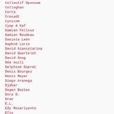
Collectif Opossum
Colloghan
Corta
Cresadt
Cynicom
Cyop & Kaf
Damien Fellous
Damien Roudeau
Daniela León
Daphné Lorin
David Giancatarina
David Quertelet
David Snug
Déa Guili
Delphine Duprat
Denis Bourges
Denis Meyer
Diego Aranega
Djaber
Dogan Boztas
Dora D.
Dran
E.L.
Edy Rosariyanto
Efix