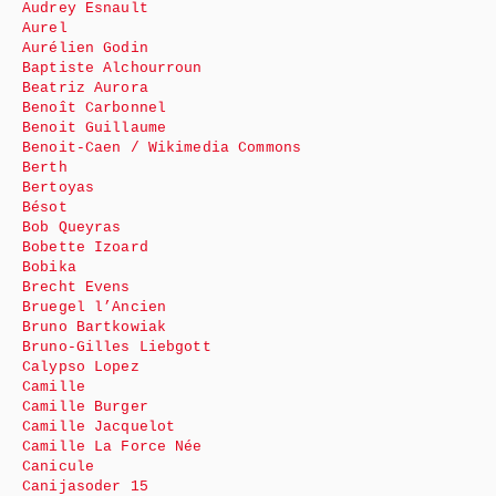
Audrey Esnault
Aurel
Aurélien Godin
Baptiste Alchourroun
Beatriz Aurora
Benoît Carbonnel
Benoit Guillaume
Benoit-Caen / Wikimedia Commons
Berth
Bertoyas
Bésot
Bob Queyras
Bobette Izoard
Bobika
Brecht Evens
Bruegel l’Ancien
Bruno Bartkowiak
Bruno-Gilles Liebgott
Calypso Lopez
Camille
Camille Burger
Camille Jacquelot
Camille La Force Née
Canicule
Canijasoder 15