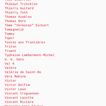
Thibaut Trincklin
Thierry Guitard
Thierry Toth
Thomas Azuélos
Thomas Dorn
Tôma "Verminax" Sickart
Tomagnetik
Tommy
Topor
Toutes aux frontières
Triton
Truant
Typhaine Lambermont-Michel
U. G. Sato
Val K
Valère
Valérie de Saint-Do
Vera Makina
Victor
Victor Delfim
Victor Leon
Vincent Croguennec
Vincent Lacotte
Vincent Rivière