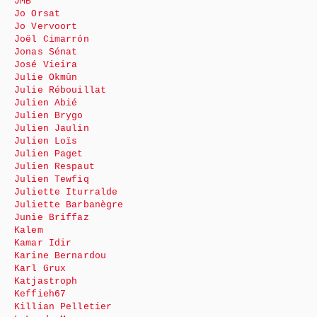
JMB
Jo Orsat
Jo Vervoort
Joël Cimarrón
Jonas Sénat
José Vieira
Julie Okmûn
Julie Rébouillat
Julien Abié
Julien Brygo
Julien Jaulin
Julien Loïs
Julien Paget
Julien Respaut
Julien Tewfiq
Juliette Iturralde
Juliette Barbanègre
Junie Briffaz
Kalem
Kamar Idir
Karine Bernardou
Karl Grux
Katjastroph
Keffieh67
Killian Pelletier