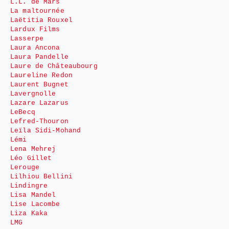
L.L. de Mars
La maltournée
Laëtitia Rouxel
Lardux Films
Lasserpe
Laura Ancona
Laura Pandelle
Laure de Châteaubourg
Laureline Redon
Laurent Bugnet
Lavergnolle
Lazare Lazarus
LeBecq
Lefred-Thouron
Leïla Sidi-Mohand
Lémi
Lena Mehrej
Léo Gillet
Lerouge
Lilhiou Bellini
Lindingre
Lisa Mandel
Lise Lacombe
Liza Kaka
LMG