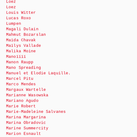
Loez
Loez
Louis Witter
Lucas Roxo
Lumpen
Magali Dulain
Mahmut Bozarslan
Maïda Chavak
Maïlys Vallade
Malika Moine
Manoïïïï
Manon Raupp
Mano Spreading
Manuel et Elodie Laquille.
Marcel Pitu
Marco Mendes
Margaux Wartelle
Marianne Wasowska
Mariano Agudo
Marie Robert
Marie-Madeleine Salvanes
Marina Margarina
Marina Obradovic
Marine Summercity
Marion Esnault