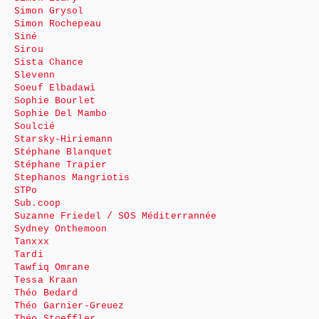
Simon Grysol
Simon Rochepeau
Siné
Sirou
Sista Chance
Slevenn
Soeuf Elbadawi
Sophie Bourlet
Sophie Del Mambo
Soulcié
Starsky-Hiriemann
Stéphane Blanquet
Stéphane Trapier
Stephanos Mangriotis
STPo
Sub.coop
Suzanne Friedel / SOS Méditerrannée
Sydney Onthemoon
Tanxxx
Tardi
Tawfiq Omrane
Tessa Kraan
Théo Bedard
Théo Garnier-Greuez
Théo Stoeffler