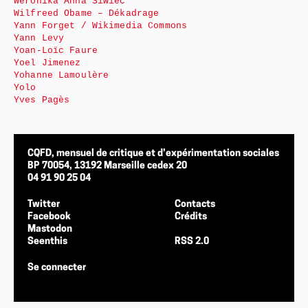
Weronika Anna Siwiec
Wilfreed Obame – Dékadrage
Yann Forget / Wikimedia Commons
Yann Levy
Yoan-Loïc Faure
Yoel Jimenez
Yohanne Lamoulère
Yolo
Yves Pagès
CQFD, mensuel de critique et d’expérimentation sociales
BP 70054, 13192 Marseille cedex 20
04 91 90 25 04
Twitter
Contacts
Facebook
Crédits
Mastodon
Seenthis
RSS 2.0
Se connecter