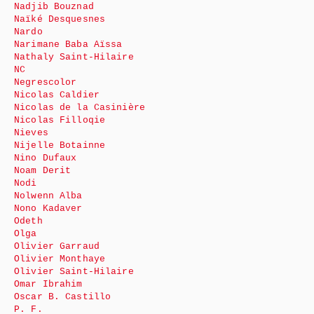
Nadjib Bouznad
Naïké Desquesnes
Nardo
Narimane Baba Aïssa
Nathaly Saint-Hilaire
NC
Negrescolor
Nicolas Caldier
Nicolas de la Casinière
Nicolas Filloqie
Nieves
Nijelle Botainne
Nino Dufaux
Noam Derit
Nodi
Nolwenn Alba
Nono Kadaver
Odeth
Olga
Olivier Garraud
Olivier Monthaye
Olivier Saint-Hilaire
Omar Ibrahim
Oscar B. Castillo
P. F.