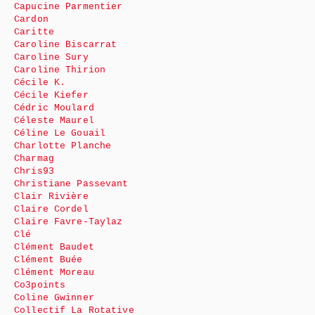
Capucine Parmentier
Cardon
Caritte
Caroline Biscarrat
Caroline Sury
Caroline Thirion
Cécile K.
Cécile Kiefer
Cédric Moulard
Céleste Maurel
Céline Le Gouail
Charlotte Planche
Charmag
Chris93
Christiane Passevant
Clair Rivière
Claire Cordel
Claire Favre-Taylaz
Clé
Clément Baudet
Clément Buée
Clément Moreau
Co3points
Coline Gwinner
Collectif La Rotative