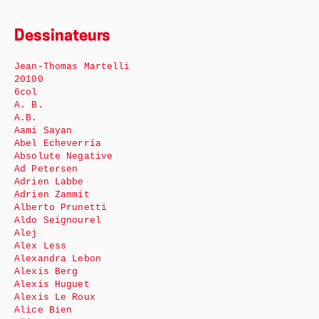
Dessinateurs
Jean-Thomas Martelli
20100
6col
A. B.
A.B.
Aami Sayan
Abel Echeverría
Absolute Negative
Ad Petersen
Adrien Labbe
Adrien Zammit
Alberto Prunetti
Aldo Seignourel
Alej
Alex Less
Alexandra Lebon
Alexis Berg
Alexis Huguet
Alexis Le Roux
Alice Bien