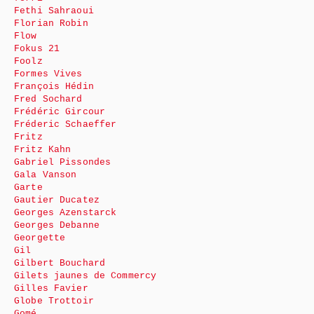
Fethi Sahraoui
Florian Robin
Flow
Fokus 21
Foolz
Formes Vives
François Hédin
Fred Sochard
Frédéric Gircour
Fréderic Schaeffer
Fritz
Fritz Kahn
Gabriel Pissondes
Gala Vanson
Garte
Gautier Ducatez
Georges Azenstarck
Georges Debanne
Georgette
Gil
Gilbert Bouchard
Gilets jaunes de Commercy
Gilles Favier
Globe Trottoir
Gomé