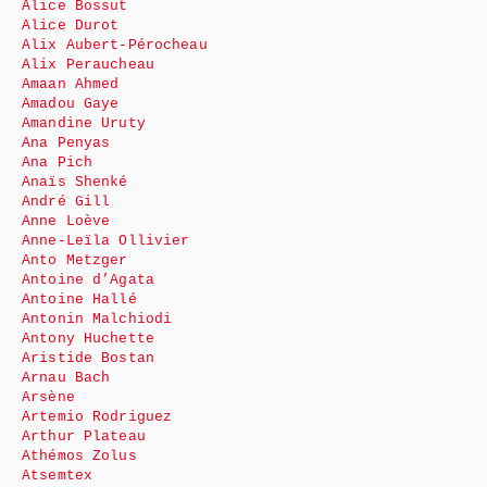
Alice Bossut
Alice Durot
Alix Aubert-Pérocheau
Alix Peraucheau
Amaan Ahmed
Amadou Gaye
Amandine Uruty
Ana Penyas
Ana Pich
Anaïs Shenké
André Gill
Anne Loève
Anne-Leïla Ollivier
Anto Metzger
Antoine d’Agata
Antoine Hallé
Antonin Malchiodi
Antony Huchette
Aristide Bostan
Arnau Bach
Arsène
Artemio Rodriguez
Arthur Plateau
Athémos Zolus
Atsemtex