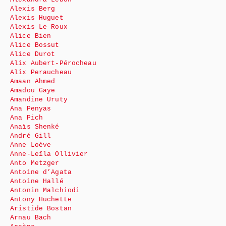
Alexis Berg
Alexis Huguet
Alexis Le Roux
Alice Bien
Alice Bossut
Alice Durot
Alix Aubert-Pérocheau
Alix Peraucheau
Amaan Ahmed
Amadou Gaye
Amandine Uruty
Ana Penyas
Ana Pich
Anaïs Shenké
André Gill
Anne Loève
Anne-Leïla Ollivier
Anto Metzger
Antoine d’Agata
Antoine Hallé
Antonin Malchiodi
Antony Huchette
Aristide Bostan
Arnau Bach