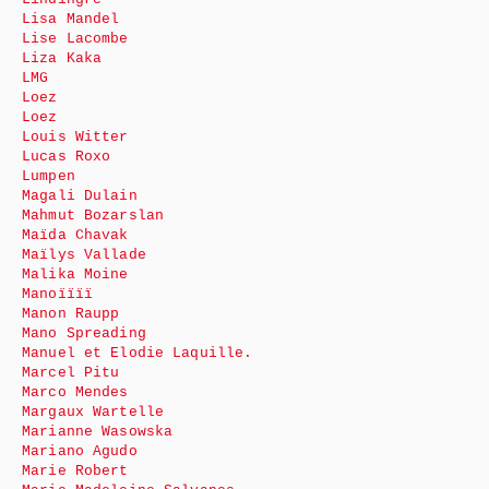
Lisa Mandel
Lise Lacombe
Liza Kaka
LMG
Loez
Loez
Louis Witter
Lucas Roxo
Lumpen
Magali Dulain
Mahmut Bozarslan
Maïda Chavak
Maïlys Vallade
Malika Moine
Manoïïïï
Manon Raupp
Mano Spreading
Manuel et Elodie Laquille.
Marcel Pitu
Marco Mendes
Margaux Wartelle
Marianne Wasowska
Mariano Agudo
Marie Robert