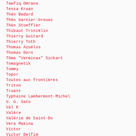
Tawfiq Omrane
Tessa Kraan
Théo Bedard
Théo Garnier-Greuez
Théo Stoeffler
Thibaut Trincklin
Thierry Guitard
Thierry Toth
Thomas Azuélos
Thomas Dorn
Tôma "Verminax" Sickart
Tomagnetik
Tommy
Topor
Toutes aux frontières
Triton
Truant
Typhaine Lambermont-Michel
U. G. Sato
Val K
Valère
Valérie de Saint-Do
Vera Makina
Victor
Victor Delfim