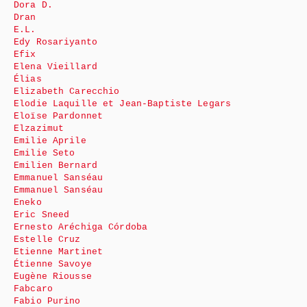
Dora D.
Dran
E.L.
Edy Rosariyanto
Efix
Elena Vieillard
Élias
Elizabeth Carecchio
Elodie Laquille et Jean-Baptiste Legars
Eloïse Pardonnet
Elzazimut
Emilie Aprile
Emilie Seto
Emilien Bernard
Emmanuel Sanséau
Emmanuel Sanséau
Eneko
Eric Sneed
Ernesto Aréchiga Córdoba
Estelle Cruz
Etienne Martinet
Étienne Savoye
Eugène Riousse
Fabcaro
Fabio Purino