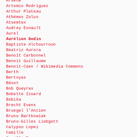
Arsène
Artemio Rodriguez
Arthur Plateau
Athémos Zolus
Atsemtex
Audrey Esnault
Aurel
Aurélien Godin
Baptiste Alchourroun
Beatriz Aurora
Benoît Carbonnel
Benoit Guillaume
Benoit-Caen / Wikimedia Commons
Berth
Bertoyas
Bésot
Bob Queyras
Bobette Izoard
Bobika
Brecht Evens
Bruegel l’Ancien
Bruno Bartkowiak
Bruno-Gilles Liebgott
Calypso Lopez
Camille