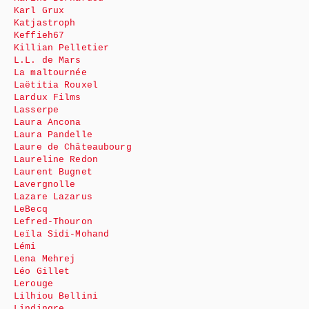
Karl Grux
Katjastroph
Keffieh67
Killian Pelletier
L.L. de Mars
La maltournée
Laëtitia Rouxel
Lardux Films
Lasserpe
Laura Ancona
Laura Pandelle
Laure de Châteaubourg
Laureline Redon
Laurent Bugnet
Lavergnolle
Lazare Lazarus
LeBecq
Lefred-Thouron
Leïla Sidi-Mohand
Lémi
Lena Mehrej
Léo Gillet
Lerouge
Lilhiou Bellini
Lindingre