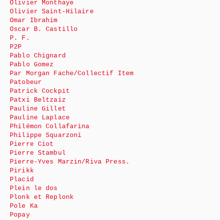
Olivier Monthaye
Olivier Saint-Hilaire
Omar Ibrahim
Oscar B. Castillo
P. F.
P2P
Pablo Chignard
Pablo Gomez
Par Morgan Fache/Collectif Item
Patobeur
Patrick Cockpit
Patxi Beltzaiz
Pauline Gillet
Pauline Laplace
Philémon Collafarina
Philippe Squarzoni
Pierre Ciot
Pierre Stambul
Pierre-Yves Marzin/Riva Press.
Pirikk
Placid
Plein le dos
Plonk et Replonk
Pole Ka
Popay