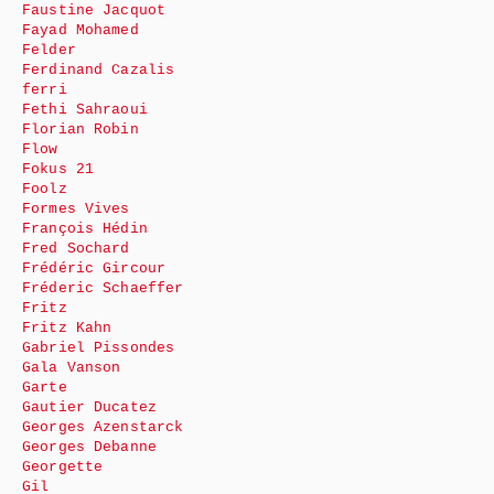
Faustine Jacquot
Fayad Mohamed
Felder
Ferdinand Cazalis
ferri
Fethi Sahraoui
Florian Robin
Flow
Fokus 21
Foolz
Formes Vives
François Hédin
Fred Sochard
Frédéric Gircour
Fréderic Schaeffer
Fritz
Fritz Kahn
Gabriel Pissondes
Gala Vanson
Garte
Gautier Ducatez
Georges Azenstarck
Georges Debanne
Georgette
Gil