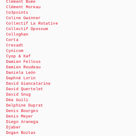
Clément Buée
Clément Moreau
Co3points
Coline Gwinner
Collectif La Rotative
Collectif Opossum
Colloghan
Corta
Cresadt
Cynicom
Cyop & Kaf
Damien Fellous
Damien Roudeau
Daniela León
Daphné Lorin
David Giancatarina
David Quertelet
David Snug
Déa Guili
Delphine Duprat
Denis Bourges
Denis Meyer
Diego Aranega
Djaber
Dogan Boztas