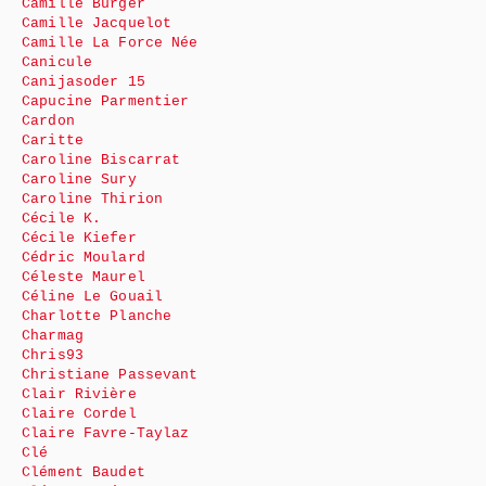
Camille Burger
Camille Jacquelot
Camille La Force Née
Canicule
Canijasoder 15
Capucine Parmentier
Cardon
Caritte
Caroline Biscarrat
Caroline Sury
Caroline Thirion
Cécile K.
Cécile Kiefer
Cédric Moulard
Céleste Maurel
Céline Le Gouail
Charlotte Planche
Charmag
Chris93
Christiane Passevant
Clair Rivière
Claire Cordel
Claire Favre-Taylaz
Clé
Clément Baudet