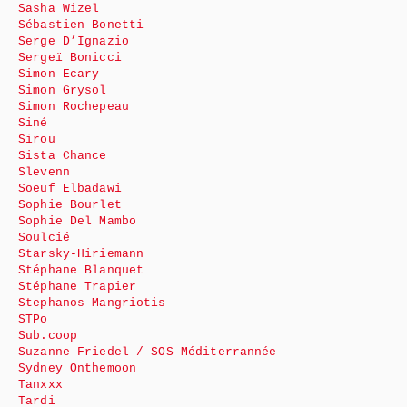
Sasha Wizel
Sébastien Bonetti
Serge D’Ignazio
Sergeï Bonicci
Simon Ecary
Simon Grysol
Simon Rochepeau
Siné
Sirou
Sista Chance
Slevenn
Soeuf Elbadawi
Sophie Bourlet
Sophie Del Mambo
Soulcié
Starsky-Hiriemann
Stéphane Blanquet
Stéphane Trapier
Stephanos Mangriotis
STPo
Sub.coop
Suzanne Friedel / SOS Méditerrannée
Sydney Onthemoon
Tanxxx
Tardi