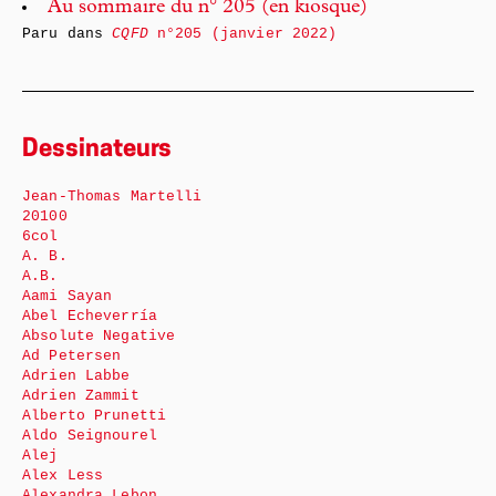
Au sommaire du n° 205 (en kiosque)
Paru dans
CQFD
n°205 (janvier 2022)
Dessinateurs
Jean-Thomas Martelli
20100
6col
A. B.
A.B.
Aami Sayan
Abel Echeverría
Absolute Negative
Ad Petersen
Adrien Labbe
Adrien Zammit
Alberto Prunetti
Aldo Seignourel
Alej
Alex Less
Alexandra Lebon