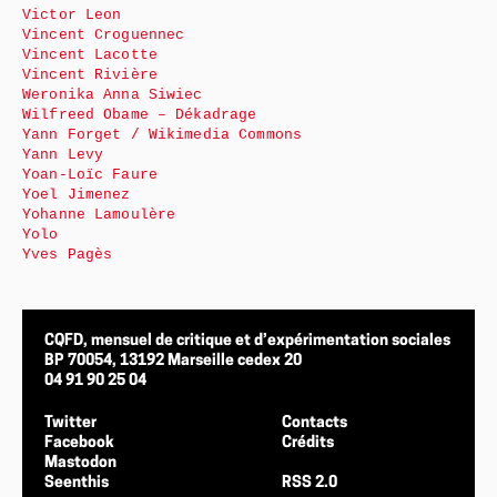
Victor Leon
Vincent Croguennec
Vincent Lacotte
Vincent Rivière
Weronika Anna Siwiec
Wilfreed Obame – Dékadrage
Yann Forget / Wikimedia Commons
Yann Levy
Yoan-Loïc Faure
Yoel Jimenez
Yohanne Lamoulère
Yolo
Yves Pagès
CQFD, mensuel de critique et d’expérimentation sociales
BP 70054, 13192 Marseille cedex 20
04 91 90 25 04
Twitter
Contacts
Facebook
Crédits
Mastodon
Seenthis
RSS 2.0