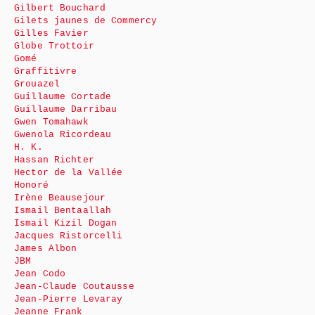
Gilbert Bouchard
Gilets jaunes de Commercy
Gilles Favier
Globe Trottoir
Gomé
Graffitivre
Grouazel
Guillaume Cortade
Guillaume Darribau
Gwen Tomahawk
Gwenola Ricordeau
H. K.
Hassan Richter
Hector de la Vallée
Honoré
Irène Beausejour
Ismail Bentaallah
Ismail Kizil Dogan
Jacques Ristorcelli
James Albon
JBM
Jean Codo
Jean-Claude Coutausse
Jean-Pierre Levaray
Jeanne Frank