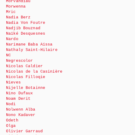
Morvandiau
Morwenna
Mric
Nadia Berz
Nadia Von Foutre
Nadjib Bouznad
Naïké Desquesnes
Nardo
Narimane Baba Aïssa
Nathaly Saint-Hilaire
NC
Negrescolor
Nicolas Caldier
Nicolas de la Casinière
Nicolas Filloqie
Nieves
Nijelle Botainne
Nino Dufaux
Noam Derit
Nodi
Nolwenn Alba
Nono Kadaver
Odeth
Olga
Olivier Garraud