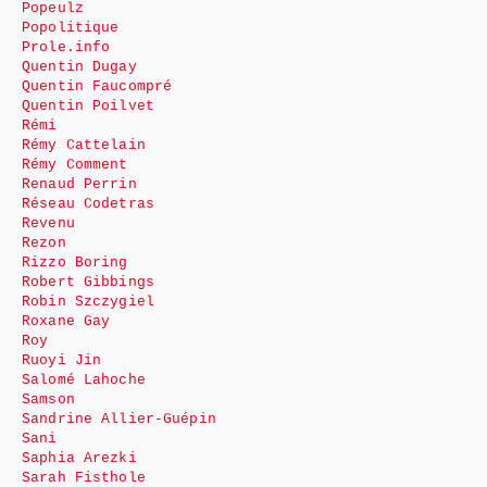
Popeulz
Popolitique
Prole.info
Quentin Dugay
Quentin Faucompré
Quentin Poilvet
Rémi
Rémy Cattelain
Rémy Comment
Renaud Perrin
Réseau Codetras
Revenu
Rezon
Rizzo Boring
Robert Gibbings
Robin Szczygiel
Roxane Gay
Roy
Ruoyi Jin
Salomé Lahoche
Samson
Sandrine Allier-Guépin
Sani
Saphia Arezki
Sarah Fisthole