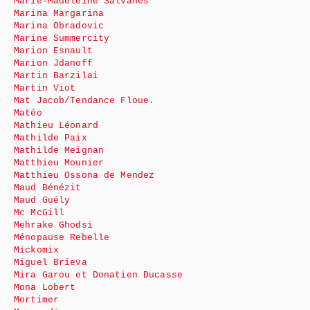
Marie-Madeleine Salvanes
Marina Margarina
Marina Obradovic
Marine Summercity
Marion Esnault
Marion Jdanoff
Martin Barzilai
Martin Viot
Mat Jacob/Tendance Floue.
Matéo
Mathieu Léonard
Mathilde Paix
Mathilde Meignan
Matthieu Mounier
Matthieu Ossona de Mendez
Maud Bénézit
Maud Guély
Mc McGill
Mehrake Ghodsi
Ménopause Rebelle
Mickomix
Miguel Brieva
Mira Garou et Donatien Ducasse
Mona Lobert
Mortimer