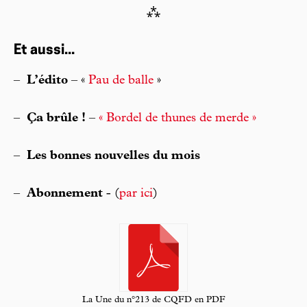
⁂
Et aussi...
–
L’édito
– «
Pau de balle
»
–
Ça brûle !
–
« Bordel de thunes de merde »
–
Les bonnes nouvelles du mois
–
Abonnement
- (
par ici
)
La Une du n°213 de CQFD en PDF