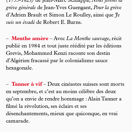
(1755-1823)
de Jean-Marc Schiappa,
Nous ferons la
grève générale
de Jean-Yves Guengant,
Pour la grève
d’Adrien Brault et Simon Le Roulley, ainsi que
Je
suis un évadé
de Robert E. Burns.
–
Menthe amère
– Avec
La Menthe sauvage
, récit
publié en 1984 et tout juste réédité par les éditions
Grevis, Mohammed Kenzi raconte son destin
d’Algérien fracassé par le colonialisme sauce
hexagonale.
–
Tanner à vif
– Deux cinéastes suisses sont morts
en septembre, et c’est au moins célèbre des deux
qu’on a envie de rendre hommage : Alain Tanner a
filmé la révolution, ses éclairs et ses
désenchantements, mieux que quiconque, en vrai
camarade.