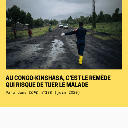
AU CONGO-KINSHASA, C’EST LE REMÈDE
QUI RISQUE DE TUER LE MALADE
Paru dans
CQFD
n°188 (juin 2020)