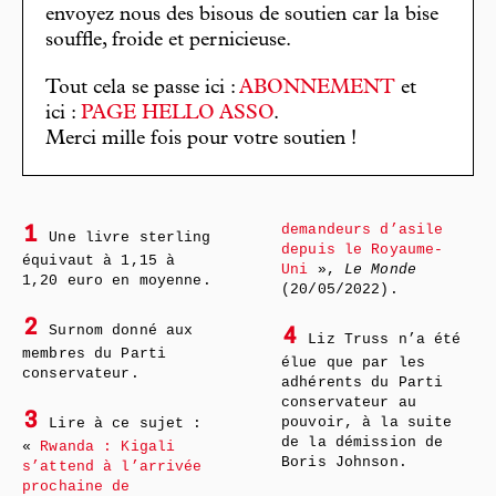
envoyez nous des bisous de soutien car la bise
souffle, froide et pernicieuse.
Tout cela se passe ici :
ABONNEMENT
et
ici :
PAGE HELLO ASSO
.
Merci mille fois pour votre soutien !
demandeurs d’asile
1
Une livre sterling
depuis le Royaume-
équivaut à 1,15 à
Uni
»,
Le Monde
1,20 euro en moyenne.
(20/05/2022).
2
Surnom donné aux
4
Liz Truss n’a été
membres du Parti
élue que par les
conservateur.
adhérents du Parti
conservateur au
3
pouvoir, à la suite
Lire à ce sujet :
de la démission de
«
Rwanda : Kigali
Boris Johnson.
s’attend à l’arrivée
prochaine de