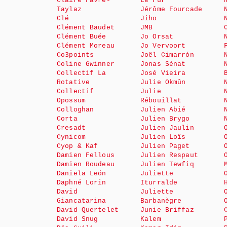
Claire Favre-
Le Fur
Taylaz
Jérôme Fourcade
Clé
Jiho
Clément Baudet
JMB
Clément Buée
Jo Orsat
Clément Moreau
Jo Vervoort
Co3points
Joël Cimarrón
Coline Gwinner
Jonas Sénat
Collectif La
José Vieira
Rotative
Julie Okmûn
Collectif
Julie
Opossum
Rébouillat
Colloghan
Julien Abié
Corta
Julien Brygo
Cresadt
Julien Jaulin
Cynicom
Julien Loïs
Cyop & Kaf
Julien Paget
Damien Fellous
Julien Respaut
Damien Roudeau
Julien Tewfiq
Daniela León
Juliette
Daphné Lorin
Iturralde
David
Juliette
Giancatarina
Barbanègre
David Quertelet
Junie Briffaz
David Snug
Kalem