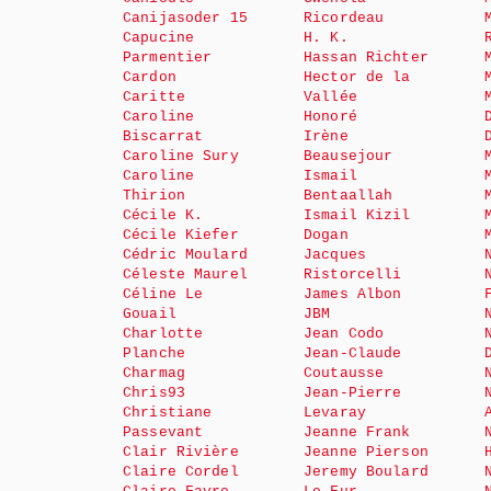
Canijasoder 15
Ricordeau
Capucine
H. K.
Parmentier
Hassan Richter
Cardon
Hector de la
Caritte
Vallée
Caroline
Honoré
Biscarrat
Irène
Caroline Sury
Beausejour
Caroline
Ismail
Thirion
Bentaallah
Cécile K.
Ismail Kizil
Cécile Kiefer
Dogan
Cédric Moulard
Jacques
Céleste Maurel
Ristorcelli
Céline Le
James Albon
Gouail
JBM
Charlotte
Jean Codo
Planche
Jean-Claude
Charmag
Coutausse
Chris93
Jean-Pierre
Christiane
Levaray
Passevant
Jeanne Frank
Clair Rivière
Jeanne Pierson
Claire Cordel
Jeremy Boulard