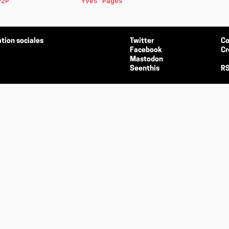
P2P
Yves Pagès
tion sociales
Twitter
Co
Facebook
Cr
Mastodon
Seenthis
RS