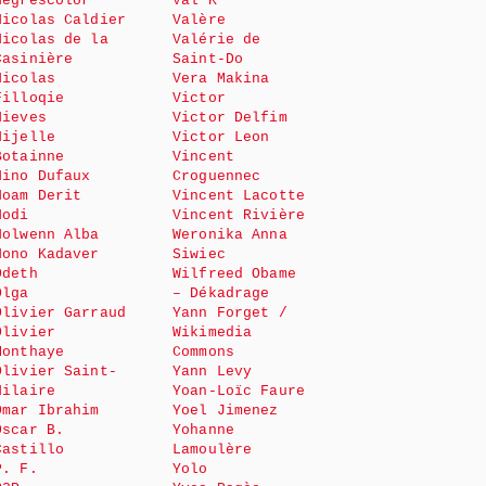
Negrescolor
Val K
Nicolas Caldier
Valère
Nicolas de la
Valérie de
Casinière
Saint-Do
Nicolas
Vera Makina
Filloqie
Victor
Nieves
Victor Delfim
Nijelle
Victor Leon
Botainne
Vincent
Nino Dufaux
Croguennec
Noam Derit
Vincent Lacotte
Nodi
Vincent Rivière
Nolwenn Alba
Weronika Anna
Nono Kadaver
Siwiec
Odeth
Wilfreed Obame
Olga
– Dékadrage
Olivier Garraud
Yann Forget /
Olivier
Wikimedia
Monthaye
Commons
Olivier Saint-
Yann Levy
Hilaire
Yoan-Loïc Faure
Omar Ibrahim
Yoel Jimenez
Oscar B.
Yohanne
Castillo
Lamoulère
P. F.
Yolo