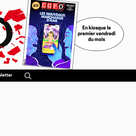
En kiosque le
premier vendredi
du mois
letter