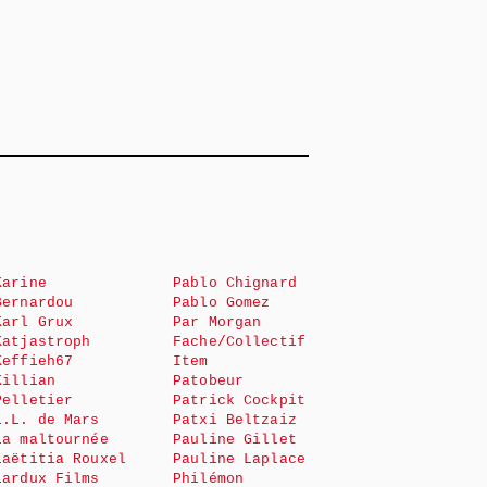
Karine
Pablo Chignard
Bernardou
Pablo Gomez
Karl Grux
Par Morgan
Katjastroph
Fache/Collectif
Keffieh67
Item
Killian
Patobeur
Pelletier
Patrick Cockpit
L.L. de Mars
Patxi Beltzaiz
La maltournée
Pauline Gillet
Laëtitia Rouxel
Pauline Laplace
Lardux Films
Philémon