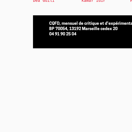
Déa Guili
Kamar Idir
CQFD, mensuel de critique et d’expérimenta
BP 70054, 13192 Marseille cedex 20
04 91 90 25 04