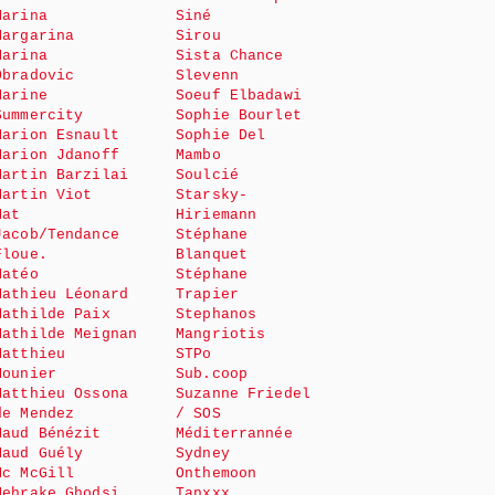
Marina
Siné
Margarina
Sirou
Marina
Sista Chance
Obradovic
Slevenn
Marine
Soeuf Elbadawi
Summercity
Sophie Bourlet
Marion Esnault
Sophie Del
Marion Jdanoff
Mambo
Martin Barzilai
Soulcié
Martin Viot
Starsky-
Mat
Hiriemann
Jacob/Tendance
Stéphane
Floue.
Blanquet
Matéo
Stéphane
Mathieu Léonard
Trapier
Mathilde Paix
Stephanos
Mathilde Meignan
Mangriotis
Matthieu
STPo
Mounier
Sub.coop
Matthieu Ossona
Suzanne Friedel
de Mendez
/ SOS
Maud Bénézit
Méditerrannée
Maud Guély
Sydney
Mc McGill
Onthemoon
Mehrake Ghodsi
Tanxxx