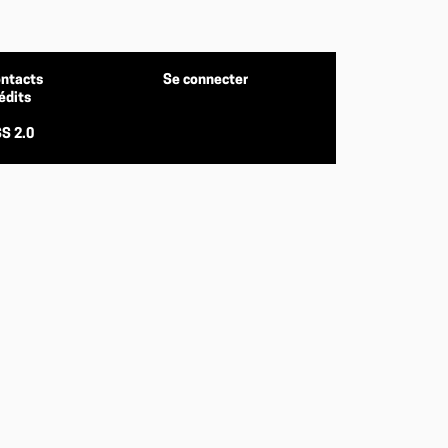
ntacts
Se connecter
édits
S 2.0