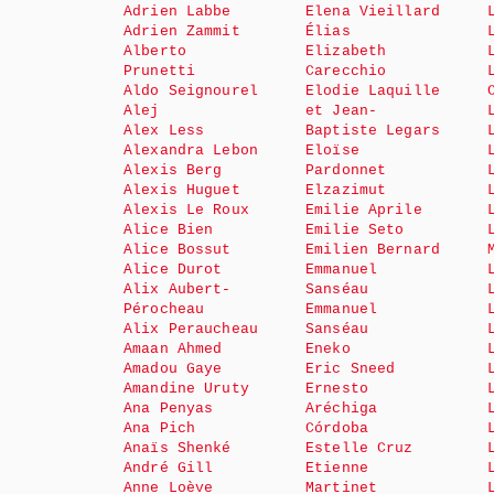
Adrien Labbe
Elena Vieillard
Adrien Zammit
Élias
Alberto
Elizabeth
Prunetti
Carecchio
Aldo Seignourel
Elodie Laquille
Alej
et Jean-
Alex Less
Baptiste Legars
Alexandra Lebon
Eloïse
Alexis Berg
Pardonnet
Alexis Huguet
Elzazimut
Alexis Le Roux
Emilie Aprile
Alice Bien
Emilie Seto
Alice Bossut
Emilien Bernard
Alice Durot
Emmanuel
Alix Aubert-
Sanséau
Pérocheau
Emmanuel
Alix Peraucheau
Sanséau
Amaan Ahmed
Eneko
Amadou Gaye
Eric Sneed
Amandine Uruty
Ernesto
Ana Penyas
Aréchiga
Ana Pich
Córdoba
Anaïs Shenké
Estelle Cruz
André Gill
Etienne
Anne Loève
Martinet