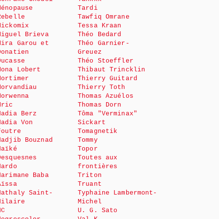
Ménopause
Tardi
Rebelle
Tawfiq Omrane
Mickomix
Tessa Kraan
Miguel Brieva
Théo Bedard
Mira Garou et
Théo Garnier-
Donatien
Greuez
Ducasse
Théo Stoeffler
Mona Lobert
Thibaut Trincklin
Mortimer
Thierry Guitard
Morvandiau
Thierry Toth
Morwenna
Thomas Azuélos
Mric
Thomas Dorn
Nadia Berz
Tôma "Verminax"
Nadia Von
Sickart
Foutre
Tomagnetik
Nadjib Bouznad
Tommy
Naïké
Topor
Desquesnes
Toutes aux
Nardo
frontières
Narimane Baba
Triton
Aïssa
Truant
Nathaly Saint-
Typhaine Lambermont-
Hilaire
Michel
NC
U. G. Sato