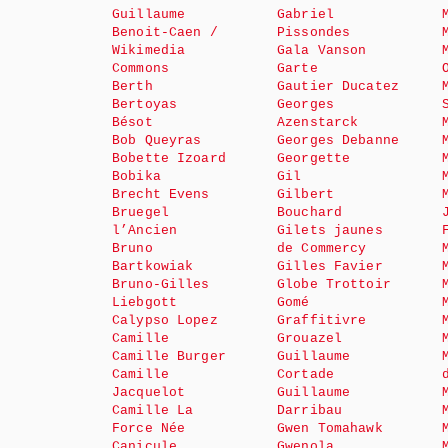
Guillaume
Gabriel
Benoit-Caen /
Pissondes
Wikimedia
Gala Vanson
Commons
Garte
Berth
Gautier Ducatez
Bertoyas
Georges
Bésot
Azenstarck
Bob Queyras
Georges Debanne
Bobette Izoard
Georgette
Bobika
Gil
Brecht Evens
Gilbert
Bruegel
Bouchard
l’Ancien
Gilets jaunes
Bruno
de Commercy
Bartkowiak
Gilles Favier
Bruno-Gilles
Globe Trottoir
Liebgott
Gomé
Calypso Lopez
Graffitivre
Camille
Grouazel
Camille Burger
Guillaume
Camille
Cortade
Jacquelot
Guillaume
Camille La
Darribau
Force Née
Gwen Tomahawk
Canicule
Gwenola