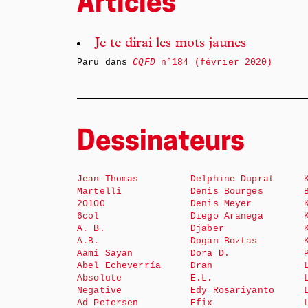
Articles
Je te dirai les mots jaunes
Paru dans
CQFD
n°184 (février 2020)
Dessinateurs
Jean-Thomas
Delphine Duprat
Martelli
Denis Bourges
20100
Denis Meyer
6col
Diego Aranega
A. B.
Djaber
A.B.
Dogan Boztas
Aami Sayan
Dora D.
Abel Echeverría
Dran
Absolute
E.L.
Negative
Edy Rosariyanto
Ad Petersen
Efix