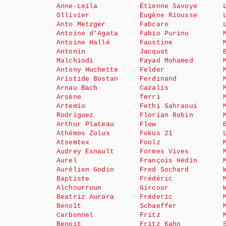
Anne-Leïla
Étienne Savoye
Ollivier
Eugène Riousse
Anto Metzger
Fabcaro
Antoine d’Agata
Fabio Purino
Antoine Hallé
Faustine
Antonin
Jacquot
Malchiodi
Fayad Mohamed
Antony Huchette
Felder
Aristide Bostan
Ferdinand
Arnau Bach
Cazalis
Arsène
ferri
Artemio
Fethi Sahraoui
Rodriguez
Florian Robin
Arthur Plateau
Flow
Athémos Zolus
Fokus 21
Atsemtex
Foolz
Audrey Esnault
Formes Vives
Aurel
François Hédin
Aurélien Godin
Fred Sochard
Baptiste
Frédéric
Alchourroun
Gircour
Beatriz Aurora
Fréderic
Benoît
Schaeffer
Carbonnel
Fritz
Benoit
Fritz Kahn