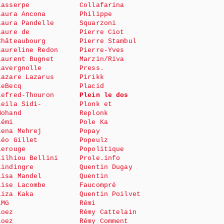
Lasserpe
Collafarina
Laura Ancona
Philippe
Laura Pandelle
Squarzoni
Laure de
Pierre Ciot
Châteaubourg
Pierre Stambul
Laureline Redon
Pierre-Yves
Laurent Bugnet
Marzin/Riva
Lavergnolle
Press.
Lazare Lazarus
Pirikk
LeBecq
Placid
Lefred-Thouron
Plein le dos
Leïla Sidi-
Plonk et
Mohand
Replonk
Lémi
Pole Ka
Lena Mehrej
Popay
Léo Gillet
Popeulz
Lerouge
Popolitique
Lilhiou Bellini
Prole.info
Lindingre
Quentin Dugay
Lisa Mandel
Quentin
Lise Lacombe
Faucompré
Liza Kaka
Quentin Poilvet
LMG
Rémi
Loez
Rémy Cattelain
Loez
Rémy Comment