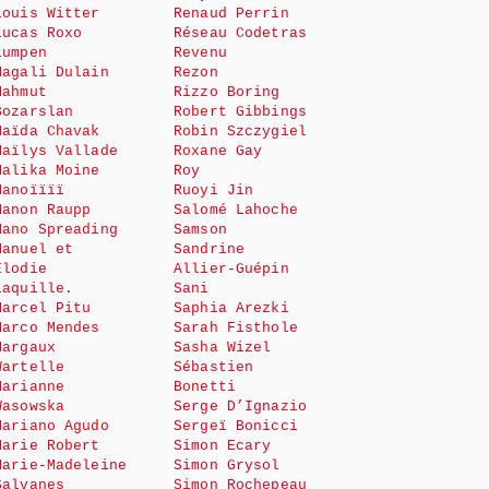
Louis Witter
Renaud Perrin
Lucas Roxo
Réseau Codetras
Lumpen
Revenu
Magali Dulain
Rezon
Mahmut
Rizzo Boring
Bozarslan
Robert Gibbings
Maïda Chavak
Robin Szczygiel
Maïlys Vallade
Roxane Gay
Malika Moine
Roy
Manoïïïï
Ruoyi Jin
Manon Raupp
Salomé Lahoche
Mano Spreading
Samson
Manuel et
Sandrine
Elodie
Allier-Guépin
Laquille.
Sani
Marcel Pitu
Saphia Arezki
Marco Mendes
Sarah Fisthole
Margaux
Sasha Wizel
Wartelle
Sébastien
Marianne
Bonetti
Wasowska
Serge D’Ignazio
Mariano Agudo
Sergeï Bonicci
Marie Robert
Simon Ecary
Marie-Madeleine
Simon Grysol
Salvanes
Simon Rochepeau