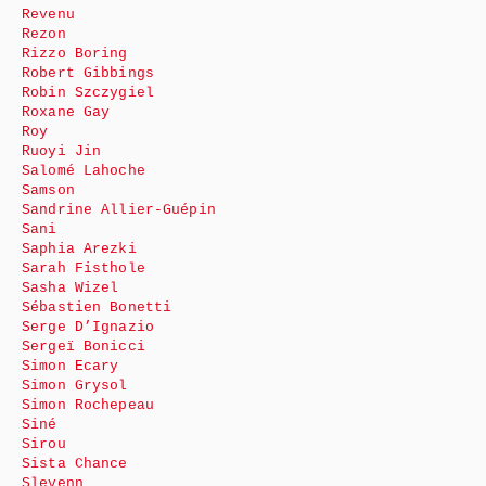
Revenu
Rezon
Rizzo Boring
Robert Gibbings
Robin Szczygiel
Roxane Gay
Roy
Ruoyi Jin
Salomé Lahoche
Samson
Sandrine Allier-Guépin
Sani
Saphia Arezki
Sarah Fisthole
Sasha Wizel
Sébastien Bonetti
Serge D’Ignazio
Sergeï Bonicci
Simon Ecary
Simon Grysol
Simon Rochepeau
Siné
Sirou
Sista Chance
Slevenn