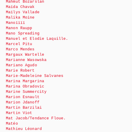
Mahmut Bozarslan
Maïda Chavak
Maïlys Vallade
Malika Moine
Manoïïïï
Manon Raupp
Mano Spreading
Manuel et Elodie Laquille.
Marcel Pitu
Marco Mendes
Margaux Wartelle
Marianne Wasowska
Mariano Agudo
Marie Robert
Marie-Madeleine Salvanes
Marina Margarina
Marina Obradovic
Marine Summercity
Marion Esnault
Marion Jdanoff
Martin Barzilai
Martin Viot
Mat Jacob/Tendance Floue.
Matéo
Mathieu Léonard