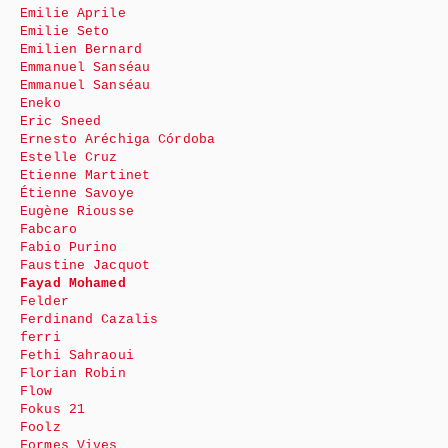
Emilie Aprile
Emilie Seto
Emilien Bernard
Emmanuel Sanséau
Emmanuel Sanséau
Eneko
Eric Sneed
Ernesto Aréchiga Córdoba
Estelle Cruz
Etienne Martinet
Étienne Savoye
Eugène Riousse
Fabcaro
Fabio Purino
Faustine Jacquot
Fayad Mohamed
Felder
Ferdinand Cazalis
ferri
Fethi Sahraoui
Florian Robin
Flow
Fokus 21
Foolz
Formes Vives