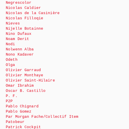
Negrescolor
Nicolas Caldier
Nicolas de la Casinière
Nicolas Filloqie
Nieves
Nijelle Botainne
Nino Dufaux
Noam Derit
Nodi
Nolwenn Alba
Nono Kadaver
Odeth
Olga
Olivier Garraud
Olivier Monthaye
Olivier Saint-Hilaire
Omar Ibrahim
Oscar B. Castillo
P. F.
P2P
Pablo Chignard
Pablo Gomez
Par Morgan Fache/Collectif Item
Patobeur
Patrick Cockpit