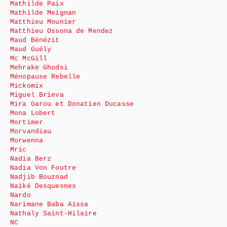
Mathilde Paix
Mathilde Meignan
Matthieu Mounier
Matthieu Ossona de Mendez
Maud Bénézit
Maud Guély
Mc McGill
Mehrake Ghodsi
Ménopause Rebelle
Mickomix
Miguel Brieva
Mira Garou et Donatien Ducasse
Mona Lobert
Mortimer
Morvandiau
Morwenna
Mric
Nadia Berz
Nadia Von Foutre
Nadjib Bouznad
Naïké Desquesnes
Nardo
Narimane Baba Aïssa
Nathaly Saint-Hilaire
NC