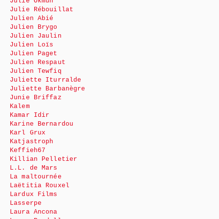
Julie Okmûn
Julie Rébouillat
Julien Abié
Julien Brygo
Julien Jaulin
Julien Loïs
Julien Paget
Julien Respaut
Julien Tewfiq
Juliette Iturralde
Juliette Barbanègre
Junie Briffaz
Kalem
Kamar Idir
Karine Bernardou
Karl Grux
Katjastroph
Keffieh67
Killian Pelletier
L.L. de Mars
La maltournée
Laëtitia Rouxel
Lardux Films
Lasserpe
Laura Ancona