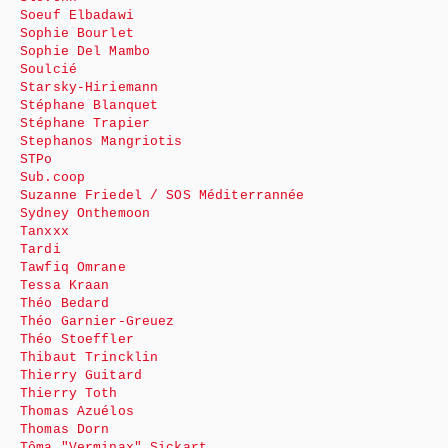
Soeuf Elbadawi
Sophie Bourlet
Sophie Del Mambo
Soulcié
Starsky-Hiriemann
Stéphane Blanquet
Stéphane Trapier
Stephanos Mangriotis
STPo
Sub.coop
Suzanne Friedel / SOS Méditerrannée
Sydney Onthemoon
Tanxxx
Tardi
Tawfiq Omrane
Tessa Kraan
Théo Bedard
Théo Garnier-Greuez
Théo Stoeffler
Thibaut Trincklin
Thierry Guitard
Thierry Toth
Thomas Azuélos
Thomas Dorn
Tôma "Verminax" Sickart