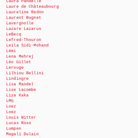
Laura Pandelle
Laure de Châteaubourg
Laureline Redon
Laurent Bugnet
Lavergnolle
Lazare Lazarus
LeBecq
Lefred-Thouron
Leïla Sidi-Mohand
Lémi
Lena Mehrej
Léo Gillet
Lerouge
Lilhiou Bellini
Lindingre
Lisa Mandel
Lise Lacombe
Liza Kaka
LMG
Loez
Loez
Louis Witter
Lucas Roxo
Lumpen
Magali Dulain