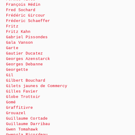
François Hédin
Fred Sochard
Frédéric Gircour
Fréderic Schaeffer
Fritz
Fritz Kahn
Gabriel Pissondes
Gala Vanson
Garte
Gautier Ducatez
Georges Azenstarck
Georges Debanne
Georgette
Gil
Gilbert Bouchard
Gilets jaunes de Commercy
Gilles Favier
Globe Trottoir
Gomé
Graffitivre
Grouazel
Guillaume Cortade
Guillaume Darribau
Gwen Tomahawk
Gwenola Ricordeau