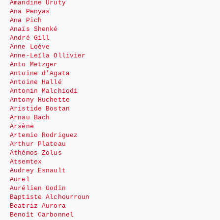
Amandine Uruty
Ana Penyas
Ana Pich
Anaïs Shenké
André Gill
Anne Loève
Anne-Leïla Ollivier
Anto Metzger
Antoine d’Agata
Antoine Hallé
Antonin Malchiodi
Antony Huchette
Aristide Bostan
Arnau Bach
Arsène
Artemio Rodriguez
Arthur Plateau
Athémos Zolus
Atsemtex
Audrey Esnault
Aurel
Aurélien Godin
Baptiste Alchourroun
Beatriz Aurora
Benoît Carbonnel