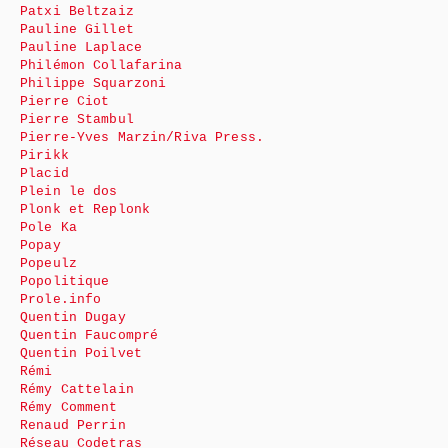
Patxi Beltzaiz
Pauline Gillet
Pauline Laplace
Philémon Collafarina
Philippe Squarzoni
Pierre Ciot
Pierre Stambul
Pierre-Yves Marzin/Riva Press.
Pirikk
Placid
Plein le dos
Plonk et Replonk
Pole Ka
Popay
Popeulz
Popolitique
Prole.info
Quentin Dugay
Quentin Faucompré
Quentin Poilvet
Rémi
Rémy Cattelain
Rémy Comment
Renaud Perrin
Réseau Codetras