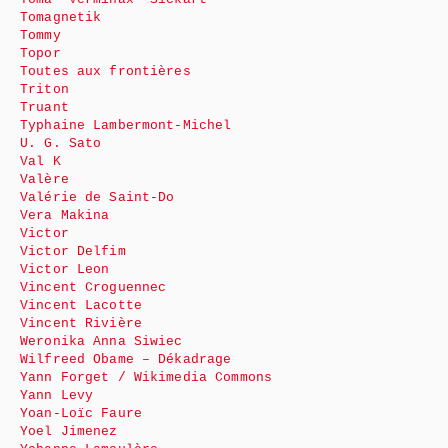
Tomagnetik
Tommy
Topor
Toutes aux frontières
Triton
Truant
Typhaine Lambermont-Michel
U. G. Sato
Val K
Valère
Valérie de Saint-Do
Vera Makina
Victor
Victor Delfim
Victor Leon
Vincent Croguennec
Vincent Lacotte
Vincent Rivière
Weronika Anna Siwiec
Wilfreed Obame – Dékadrage
Yann Forget / Wikimedia Commons
Yann Levy
Yoan-Loïc Faure
Yoel Jimenez