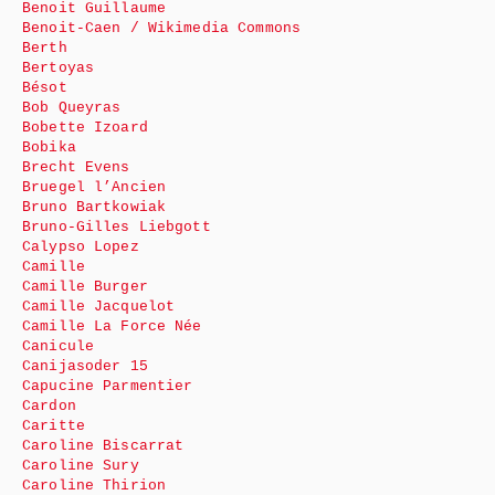
Benoit Guillaume
Benoit-Caen / Wikimedia Commons
Berth
Bertoyas
Bésot
Bob Queyras
Bobette Izoard
Bobika
Brecht Evens
Bruegel l’Ancien
Bruno Bartkowiak
Bruno-Gilles Liebgott
Calypso Lopez
Camille
Camille Burger
Camille Jacquelot
Camille La Force Née
Canicule
Canijasoder 15
Capucine Parmentier
Cardon
Caritte
Caroline Biscarrat
Caroline Sury
Caroline Thirion