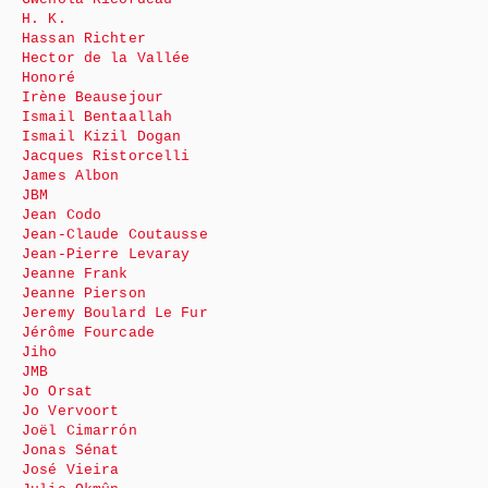
H. K.
Hassan Richter
Hector de la Vallée
Honoré
Irène Beausejour
Ismail Bentaallah
Ismail Kizil Dogan
Jacques Ristorcelli
James Albon
JBM
Jean Codo
Jean-Claude Coutausse
Jean-Pierre Levaray
Jeanne Frank
Jeanne Pierson
Jeremy Boulard Le Fur
Jérôme Fourcade
Jiho
JMB
Jo Orsat
Jo Vervoort
Joël Cimarrón
Jonas Sénat
José Vieira