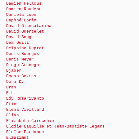
Damien Fellous
Damien Roudeau
Daniela León
Daphné Lorin
David Giancatarina
David Quertelet
David Snug
Déa Guili
Delphine Duprat
Denis Bourges
Denis Meyer
Diego Aranega
Djaber
Dogan Boztas
Dora D.
Dran
E.L.
Edy Rosariyanto
Efix
Elena Vieillard
Élias
Elizabeth Carecchio
Elodie Laquille et Jean-Baptiste Legars
Eloïse Pardonnet
Elzazimut