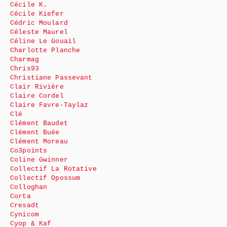
Cécile K.
Cécile Kiefer
Cédric Moulard
Céleste Maurel
Céline Le Gouail
Charlotte Planche
Charmag
Chris93
Christiane Passevant
Clair Rivière
Claire Cordel
Claire Favre-Taylaz
Clé
Clément Baudet
Clément Buée
Clément Moreau
Co3points
Coline Gwinner
Collectif La Rotative
Collectif Opossum
Colloghan
Corta
Cresadt
Cynicom
Cyop & Kaf