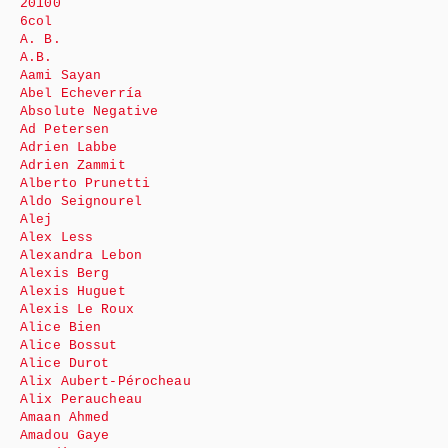
20100
6col
A. B.
A.B.
Aami Sayan
Abel Echeverría
Absolute Negative
Ad Petersen
Adrien Labbe
Adrien Zammit
Alberto Prunetti
Aldo Seignourel
Alej
Alex Less
Alexandra Lebon
Alexis Berg
Alexis Huguet
Alexis Le Roux
Alice Bien
Alice Bossut
Alice Durot
Alix Aubert-Pérocheau
Alix Peraucheau
Amaan Ahmed
Amadou Gaye