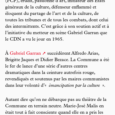
(PCF), érudit, passionné d’art, initiateur des États
généraux de la culture, défenseur enflammé et
éloquent du partage de l’art et de la culture, de
toutes les tribunes et de tous les combats, dont celui
des intermittents. C’est grâce à son soutien actif et à
l’initiative du metteur en scène Gabriel Garran que
le CDN a vu le jour en 1965.
À
Gabriel Garran
succédèrent Alfredo Arias,
Brigitte Jaques et Didier Bezace. La Commune a été
le fer de lance d’une série d’autres centres
dramatiques dans la ceinture autrefois rouge,
revendiqués et soutenus par les maires communistes
dans leur volonté d’«
émancipation par la culture
».
Autant dire qu’on ne débarque pas au théâtre de la
Commune en terrain neutre. Marie-José Malis en
était tout à fait consciente quand elle en a pris les