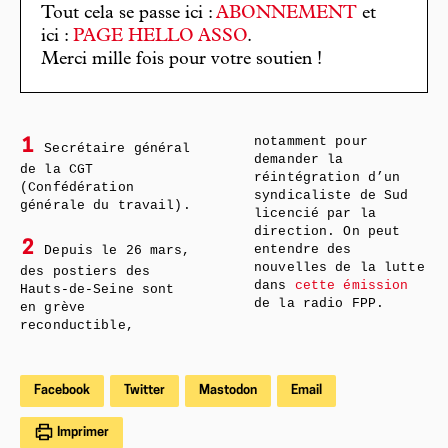
Tout cela se passe ici :
ABONNEMENT
et
ici :
PAGE HELLO ASSO
.
Merci mille fois pour votre soutien !
notamment pour
1
Secrétaire général
demander la
de la CGT
réintégration d’un
(Confédération
syndicaliste de Sud
générale du travail).
licencié par la
direction. On peut
2
Depuis le 26 mars,
entendre des
nouvelles de la lutte
des postiers des
dans
cette émission
Hauts-de-Seine sont
de la radio FPP.
en grève
reconductible,
Facebook
Twitter
Mastodon
Email
Imprimer