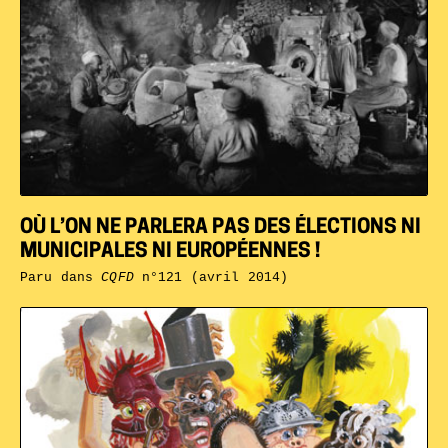
OÙ L’ON NE PARLERA PAS DES ÉLECTIONS NI
MUNICIPALES NI EUROPÉENNES !
Paru dans
CQFD
n°121 (avril 2014)