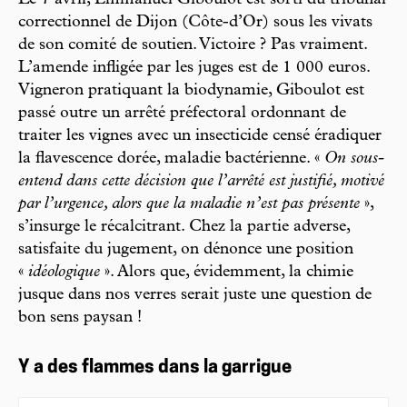
Le 7 avril, Emmanuel Giboulot est sorti du tribunal
correctionnel de Dijon (Côte-d’Or) sous les vivats
de son comité de soutien. Victoire ? Pas vraiment.
L’amende infligée par les juges est de 1 000 euros.
Vigneron pratiquant la biodynamie, Giboulot est
passé outre un arrêté préfectoral ordonnant de
traiter les vignes avec un insecticide censé éradiquer
la flavescence dorée, maladie bactérienne. «
On sous-
entend dans cette décision que l’arrêté est justifié, motivé
par l’urgence, alors que la maladie n’est pas présente
»,
s’insurge le récalcitrant. Chez la partie adverse,
satisfaite du jugement, on dénonce une position
«
idéologique
». Alors que, évidemment, la chimie
jusque dans nos verres serait juste une question de
bon sens paysan !
Y a des flammes dans la garrigue