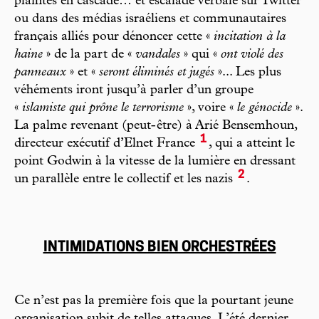
plaintes en cascade… et escalade verbale sur Twitter
ou dans des médias israéliens et communautaires
français alliés pour dénoncer cette «
incitation à la
haine
» de la part de «
vandales
» qui «
ont violé des
panneaux
» et «
seront éliminés et jugés
»... Les plus
véhéments iront jusqu’à parler d’un groupe
«
islamiste qui prône le terrorisme
», voire «
le génocide
».
La palme revenant (peut- être) à Arié Bensemhoun,
1
directeur exécutif d’Elnet France
, qui a atteint le
point Godwin à la vitesse de la lumière en dressant
2
un parallèle entre le collectif et les nazis
.
INTIMIDATIONS BIEN ORCHESTRÉES
Ce n’est pas la première fois que la pourtant jeune
organisation subit de telles attaques. L’été dernier,