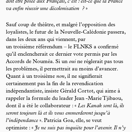
doit être posée aux Français, c’est : est-ce que la France
va enfin réussir une décolonisation
?
»
Sauf coup de théâtre, et malgré l’opposition des
loyalistes, le futur de la Nouvelle-Calédonie passera,
dans les deux ans qui viennent, par
un troisième référendum – le FLNKS a confirmé
qu’il enclencherait ce dernier vote permis par les
Accords de Nouméa. Si un
oui
ne réglerait pas tous
les problèmes, il permettrait au moins d’avancer.
Quant à un troisième
non
, il ne signifierait
certainement pas la fin de la revendica tion
indépendantiste, insiste Gérald Cortot, qui aime à
rappeler la formule du leader Jean -Marie Tjibaou,
dont il a été le collaborateur : «
Les Kanak sont là, ils
seront toujours là et ils vous emmerderont jusqu’à
l’indépendance
». Patricia Goa, elle, se veut
optimiste : «
Je ne suis pas inquiète pour l’avenir. Il n’y