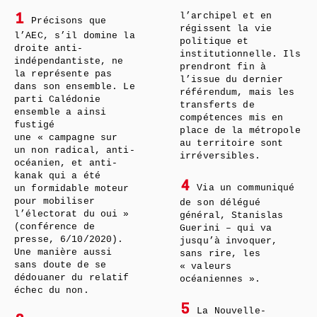
l’archipel et en
1
Précisons que
régissent la vie
l’AEC, s’il domine la
politique et
droite anti-
institutionnelle. Ils
indépendantiste, ne
prendront fin à
la représente pas
l’issue du dernier
dans son ensemble. Le
référendum, mais les
parti Calédonie
transferts de
ensemble a ainsi
compétences mis en
fustigé
place de la métropole
une « campagne sur
au territoire sont
un non radical, anti-
irréversibles.
océanien, et anti-
kanak qui a été
4
Via un communiqué
un formidable moteur
pour mobiliser
de son délégué
l’électorat du oui »
général, Stanislas
(conférence de
Guerini – qui va
presse, 6/10/2020).
jusqu’à invoquer,
Une manière aussi
sans rire, les
sans doute de se
« valeurs
dédouaner du relatif
océaniennes ».
échec du non.
5
La Nouvelle-