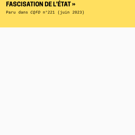
FASCISATION DE L’ÉTAT »
Paru dans
CQFD
n°221 (juin 2023)