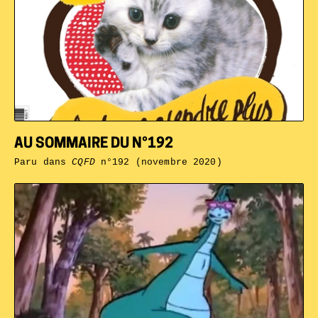
AU SOMMAIRE DU N°192
Paru dans
CQFD
n°192 (novembre 2020)