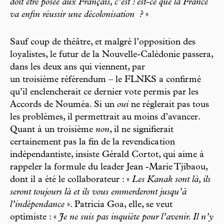
doit être posée aux Français, c’est : est-ce que la France
va enfin réussir une décolonisation
?
»
Sauf coup de théâtre, et malgré l’opposition des
loyalistes, le futur de la Nouvelle-Calédonie passera,
dans les deux ans qui viennent, par
un troisième référendum – le FLNKS a confirmé
qu’il enclencherait ce dernier vote permis par les
Accords de Nouméa. Si un
oui
ne réglerait pas tous
les problèmes, il permettrait au moins d’avancer.
Quant à un troisième
non
, il ne signifierait
certainement pas la fin de la revendica tion
indépendantiste, insiste Gérald Cortot, qui aime à
rappeler la formule du leader Jean -Marie Tjibaou,
dont il a été le collaborateur : «
Les Kanak sont là, ils
seront toujours là et ils vous emmerderont jusqu’à
l’indépendance
». Patricia Goa, elle, se veut
optimiste : «
Je ne suis pas inquiète pour l’avenir. Il n’y