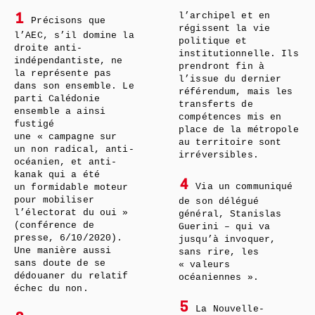
l’archipel et en
1
Précisons que
régissent la vie
l’AEC, s’il domine la
politique et
droite anti-
institutionnelle. Ils
indépendantiste, ne
prendront fin à
la représente pas
l’issue du dernier
dans son ensemble. Le
référendum, mais les
parti Calédonie
transferts de
ensemble a ainsi
compétences mis en
fustigé
place de la métropole
une « campagne sur
au territoire sont
un non radical, anti-
irréversibles.
océanien, et anti-
kanak qui a été
4
Via un communiqué
un formidable moteur
pour mobiliser
de son délégué
l’électorat du oui »
général, Stanislas
(conférence de
Guerini – qui va
presse, 6/10/2020).
jusqu’à invoquer,
Une manière aussi
sans rire, les
sans doute de se
« valeurs
dédouaner du relatif
océaniennes ».
échec du non.
5
La Nouvelle-