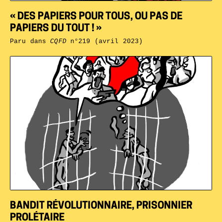
« DES PAPIERS POUR TOUS, OU PAS DE
PAPIERS DU TOUT ! »
Paru dans
CQFD
n°219 (avril 2023)
BANDIT RÉVOLUTIONNAIRE, PRISONNIER
PROLÉTAIRE