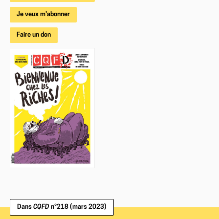
Je veux m'abonner
Faire un don
Dans
CQFD
n°218 (mars 2023)