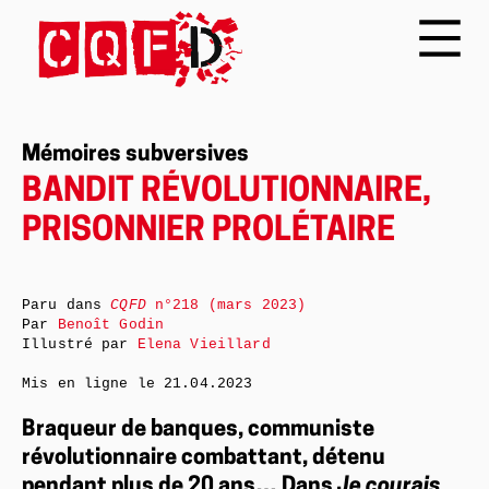
Mémoires subversives
BANDIT RÉVOLUTIONNAIRE,
PRISONNIER PROLÉTAIRE
Paru dans
CQFD
n°218 (mars 2023)
Par
Benoît Godin
Illustré par
Elena Vieillard
Mis en ligne le
21.04.2023
Braqueur de banques, communiste
révolutionnaire combattant, détenu
pendant plus de 20 ans… Dans
Je courais