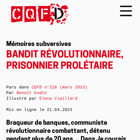
Mémoires subversives
BANDIT RÉVOLUTIONNAIRE,
PRISONNIER PROLÉTAIRE
Paru dans
CQFD
n°218 (mars 2023)
Par
Benoît Godin
Illustré par
Elena Vieillard
Mis en ligne le
21.04.2023
Braqueur de banques, communiste
révolutionnaire combattant, détenu
pendant plus de 20 ans… Dans
Je courais