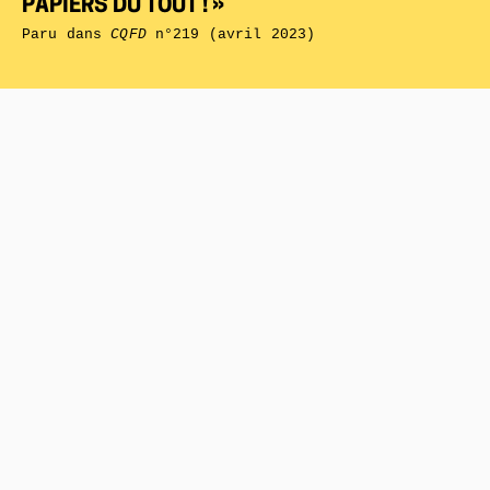
PAPIERS DU TOUT ! »
Paru dans
CQFD
n°219 (avril 2023)