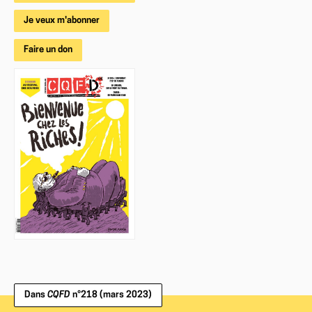
Je veux m'abonner
Faire un don
Dans
CQFD
n°218 (mars 2023)