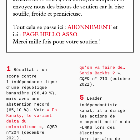
envoyez nous des bisous de soutien car la bise
souffle, froide et pernicieuse.
Tout cela se passe ici :
ABONNEMENT
et
ici :
PAGE HELLO ASSO
.
Merci mille fois pour votre soutien !
qu’on va faire de…
1
Résultat : un
Sonia Backès ?
»,
score contre
CQFD
n° 213 (octobre
l’indépendance digne
2022).
d’une république
bananière (96,49 %),
5
Leader
mais avec une
abstention record
indépendantiste
(65,10 %). Voir
« En
kanak, il a dirigé
Kanaky, le variant
les actions de
delta du
« boycott actif » du
colonialisme »
,
CQFD
FLNKS lors des
n°204 (décembre
élections
2021).
territoriales de