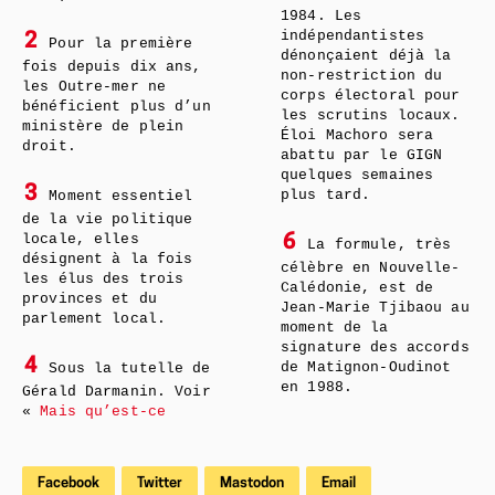
1984. Les
indépendantistes
2
Pour la première
dénonçaient déjà la
fois depuis dix ans,
non-restriction du
les Outre-mer ne
corps électoral pour
bénéficient plus d’un
les scrutins locaux.
ministère de plein
Éloi Machoro sera
droit.
abattu par le GIGN
quelques semaines
3
plus tard.
Moment essentiel
de la vie politique
locale, elles
6
La formule, très
désignent à la fois
célèbre en Nouvelle-
les élus des trois
Calédonie, est de
provinces et du
Jean-Marie Tjibaou au
parlement local.
moment de la
signature des accords
4
de Matignon-Oudinot
Sous la tutelle de
en 1988.
Gérald Darmanin. Voir
«
Mais qu’est-ce
Facebook
Twitter
Mastodon
Email