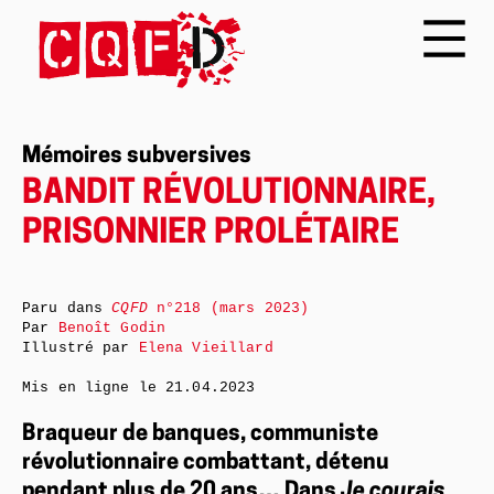
Mémoires subversives
BANDIT RÉVOLUTIONNAIRE,
PRISONNIER PROLÉTAIRE
Paru dans
CQFD
n°218 (mars 2023)
Par
Benoît Godin
Illustré par
Elena Vieillard
Mis en ligne le
21.04.2023
Braqueur de banques, communiste
révolutionnaire combattant, détenu
pendant plus de 20 ans… Dans
Je courais