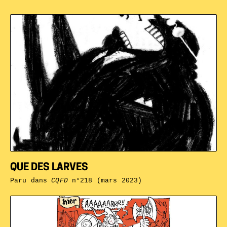
QUE DES LARVES
Paru dans
CQFD
n°218 (mars 2023)