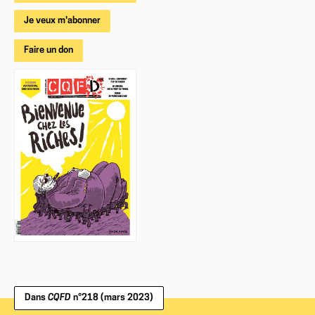
Je veux m'abonner
Faire un don
Dans
CQFD
n°218 (mars 2023)