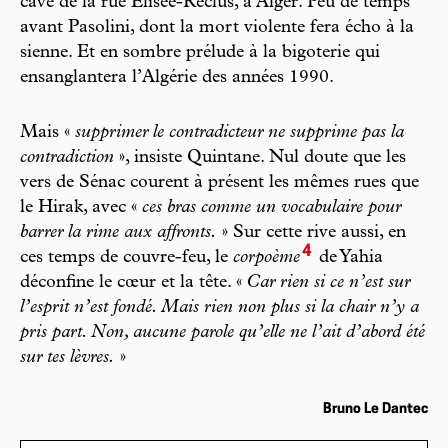
cave de la rue Élisée-Reclus, à Alger. Peu de temps
avant Pasolini, dont la mort violente fera écho à la
sienne. Et en sombre prélude à la bigoterie qui
ensanglantera l’Algérie des années 1990.
Mais «
supprimer le contradicteur ne supprime pas la
contradiction
», insiste Quintane. Nul doute que les
vers de Sénac courent à présent les mêmes rues que
le Hirak, avec «
ces bras comme un vocabulaire pour
barrer la rime aux affronts.
» Sur cette rive aussi, en
4
ces temps de couvre-feu, le
corpoème
de Yahia
déconfine le cœur et la tête. «
Car rien si ce n’est sur
l’esprit n’est fondé. Mais rien non plus si la chair n’y a
pris part. Non, aucune parole qu’elle ne l’ait d’abord été
sur tes lèvres.
»
Bruno Le Dantec