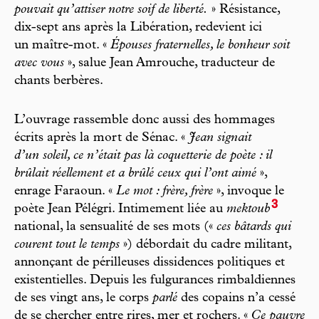
pouvait qu’attiser notre soif de liberté.
» Résistance,
dix-sept ans après la Libération, redevient ici
un maître-mot. «
Épouses fraternelles, le bonheur soit
avec vous
», salue Jean Amrouche, traducteur de
chants berbères.
L’ouvrage rassemble donc aussi des hommages
écrits après la mort de Sénac. «
Jean signait
d’un soleil, ce n’était pas là coquetterie de poète : il
brûlait réellement et a brûlé ceux qui l’ont aimé
»,
enrage Faraoun. «
Le mot : frère, frère
», invoque le
3
poète Jean Pélégri. Intimement liée au
mektoub
national, la sensualité de ses mots («
ces bâtards qui
courent tout le temps
») débordait du cadre militant,
annonçant de périlleuses dissidences politiques et
existentielles. Depuis les fulgurances rimbaldiennes
de ses vingt ans, le corps
parlé
des copains n’a cessé
de se chercher entre rires, mer et rochers. «
Ce pauvre