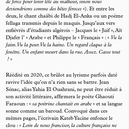
de force pour tenir tête au malheur, sinon nous
deviendrions comme des bêtes féroces
»). Et entre les
deux, le chant chaâbi de Hadj El-Anka ou un poème
fellaga transmis depuis le maquis. Jusqu’aux vers
enfiévrés d’étudiants algérois – Jacques le « Juif », Aït
Djafer l’ » Arabe » et Philippe le « Français » : «
Vu la
faim. Vu la peur. Vu la haine. Un regard claque à la
fenêtre. Un enfant meurt dans la rue. Assez. Casse tout
!
»
Réédité en 2020, ce brûlot au lyrisme parfois daté
ravive l’idée qu’on n’a rien sans se battre. Jean
Sénac, alias Yahia El Ouahrani, ne peut être réduit à
son activité littéraire, affirmera le poète Ghaouti
Faraoun : «
sa poitrine chantait en arabe
» et sa langue
sonne comme un baroud. Convoqué dans ces
mêmes pages, l’écrivain Kateb Yacine enfonce le
clou : «
Loin de nous franciser, la culture française ne