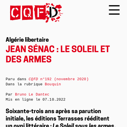
Algérie libertaire
JEAN SÉNAC : LE SOLEIL ET
DES ARMES
Paru dans
CQFD
n°192 (novembre 2020)
Dans la rubrique
Bouquin
Par
Bruno Le Dantec
Mis en ligne le
07.10.2022
Soixante-trois ans après sa parution
initiale, les éditions Terrasses rééditent
un ovni littéraire :
Le Soleil sous les armes
,