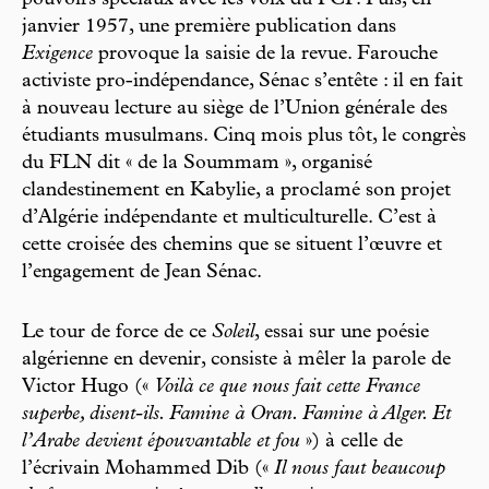
pouvoirs spéciaux avec les voix du PCF. Puis, en
janvier 1957, une première publication dans
Exigence
provoque la saisie de la revue. Farouche
activiste pro-indépendance, Sénac s’entête : il en fait
à nouveau lecture au siège de l’Union générale des
étudiants musulmans. Cinq mois plus tôt, le congrès
du FLN dit « de la Soummam », organisé
clandestinement en Kabylie, a proclamé son projet
d’Algérie indépendante et multiculturelle. C’est à
cette croisée des chemins que se situent l’œuvre et
l’engagement de Jean Sénac.
Le tour de force de ce
Soleil
, essai sur une poésie
algérienne en devenir, consiste à mêler la parole de
Victor Hugo («
Voilà ce que nous fait cette France
superbe, disent-ils. Famine à Oran. Famine à Alger. Et
l’Arabe devient épouvantable et fou
») à celle de
l’écrivain Mohammed Dib («
Il nous faut beaucoup