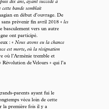
puis dix ans, ayant succédé à
e cette bande semblait
agian en début d’ouvrage. De
 sans prévenir fin avril 2018 «
les
le basculement vers un autre
agne ont participé.
eux : «
Nous avons eu la chance
nce est morte, où la résignation
re où l’Arménie tremble et
 « Révolution de Velours » qui l’a
grands-parents ayant fui le
longtemps vécu loin de cette
 la première fois il y a