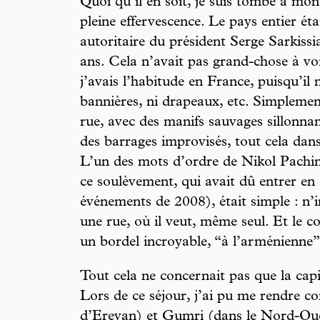
Quoi qu’il en soit, je suis tombé à mo
pleine effervescence. Le pays entier éta
autoritaire du président Serge Sarkissi
ans. Cela n’avait pas grand-chose à voi
j’avais l’habitude en France, puisqu’il n
bannières, ni drapeaux, etc. Simplement
rue, avec des manifs sauvages sillonnant
des barrages improvisés, tout cela dan
L’un des mots d’ordre de Nikol Pachin
ce soulèvement, qui avait dû entrer en 
événements de 2008), était simple : n’
une rue, où il veut, même seul. Et le co
un bordel incroyable, “à l’arménienne”
Tout cela ne concernait pas que la capi
Lors de ce séjour, j’ai pu me rendre c
d’Erevan) et Gumri (dans le Nord-Oue