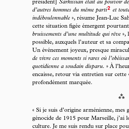
président]
Sarkissian était au pouvoir de
2
d’autres hommes du même parti
et tout
indéboulonnable
», résume Jean-Luc Sah
cette situation figée émergent pourtant
bruissements d’une multitude qui rêve
», 
possible, auxquels l’au teur et sa comp
Un événement joyeux, presque miracul
de vivre ces moments si rares où l’obéissa
quotidienne a soudain disparu.
» À l’heu
encaisse, retour via entretien sur cette
profondément marquée.
⁂
« Si je suis d’origine arménienne, mes 
génocide de 1915 pour Marseille, j’ai 
culture. Je me suis rendu sur place pour