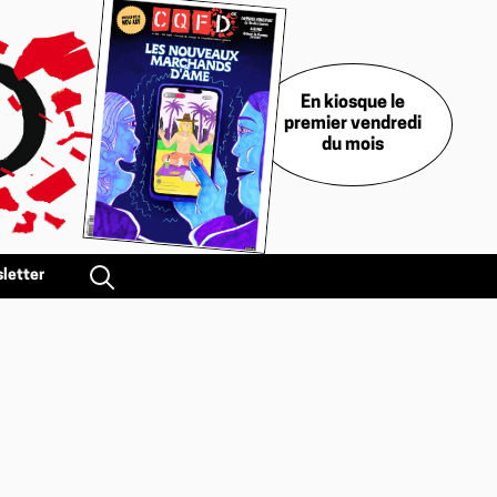
En kiosque le
premier vendredi
du mois
letter