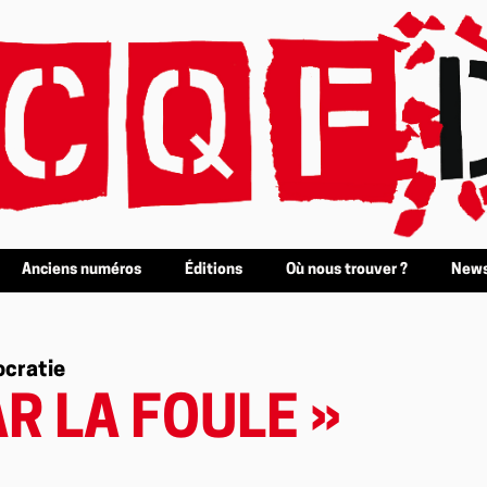
Anciens numéros
Éditions
Où nous trouver ?
News
ocratie
R LA FOULE »