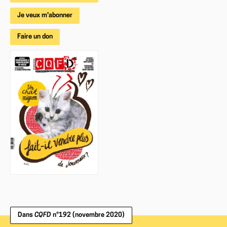
Je veux m'abonner
Faire un don
Dans
CQFD
n°192 (novembre 2020)