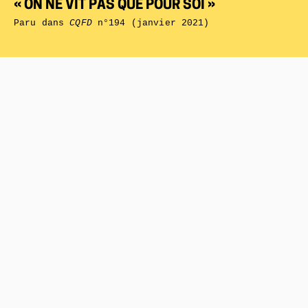
« ON NE VIT PAS QUE POUR SOI »
Paru dans
CQFD
n°194 (janvier 2021)