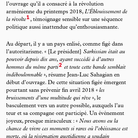
l’ouvrage qu’il a consacré à la révolution
arménienne du printemps 2018,
L’Éblouissement de
1
la révolte
, témoignage sensible sur une séquence
politique aussi inat tendue qu’enthousiasmante.
Au départ, il y a un pays enlisé, comme figé dans
l’autoritarisme. « [Le président]
Sarkissian était au
pouvoir depuis dix ans, ayant succédé à d’autres
2
hommes du même parti
et toute cette bande semblait
indéboulonnable
», résume Jean-Luc Sahagian en
début d’ouvrage. De cette situation figée émergent
pourtant sans prévenir fin avril 2018 «
les
bruissements d’une multitude qui rêve
», le
basculement vers un autre possible, auxquels l’au
teur et sa compagne ont participé. Un événement
joyeux, presque miraculeux : «
Nous avons eu la
chance de vivre ces moments si rares où l’obéissance est
morte, où la résignation quotidienne a soudain