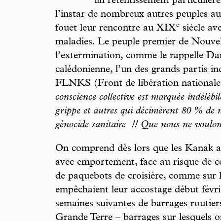
un retentissement particulièr
l’instar de nombreux autres peuples au
e
fouet leur rencontre au XIX
siècle ave
maladies. Le peuple premier de Nouvell
l’extermination, comme le rappelle Da
calédonienne, l’un des grands partis i
FLNKS (Front de libération nationale k
conscience collective est marquée indélébi
grippe et autres qui décimèrent 80 % de 
génocide sanitaire
!! Que nous ne voulons
On comprend dès lors que les Kanak ai
avec emportement, face au risque de c
de paquebots de croisière, comme sur l
empêchaient leur accostage début févrie
semaines suivantes de barrages routiers
Grande Terre – barrages sur lesquels o