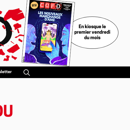
En kiosque le
premier vendredi
du mois
letter
DU