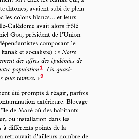
ement fort chez les Kanak qui, à
tochtones, avaient subi de plein
c les colons blancs... et leurs
e-Calédonie avait alors frôlé
niel Goa, président de l’Union
ndépendantistes composant le
anak et socialiste) : «
Notre
lement des affres des épidémies de
1
notre population
. Un quasi-
2
 plus revivre.
»
ent été prompts à réagir, parfois
ontamination extérieure. Blocage
’île de Maré où des habitants
r, ou installation dans les
 à différents points de la
n retrouvait d’ailleurs nombre de