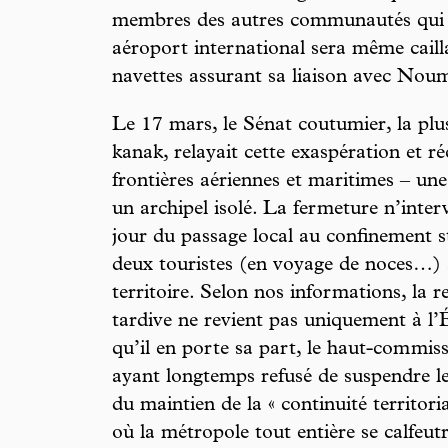
membres des autres communautés qui p
aéroport international sera même cailla
navettes assurant sa liaison avec Noumé
Le 17 mars, le Sénat coutumier, la plus
kanak, relayait cette exaspération et r
frontières aériennes et maritimes – u
un archipel isolé. La fermeture n’inter
jour du passage local au confinement s
deux touristes (en voyage de noces…) a
territoire. Selon nos informations, la r
tardive ne revient pas uniquement à l’Ét
qu’il en porte sa part, le haut-com mis
ayant longtemps refusé de suspendre l
du maintien de la « continuité territo
où la métropole tout entière se calfeutr