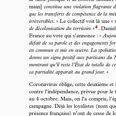
de santé publique et de contrôle sanitaire 
main]
constitue une violation flagrante 
que les transferts de compétence de la métr
irréversibles.
» Le collectif voit là une «
4
de décolonisation du territoire
»
. Daniel
France au vote qui s’annonce : «
Aujour
défait de sa parole et des engagements for
en commun et mis en œuvre. La spoliation
donne un signe positif aux partisans du
montrant qu’il reste l’État de tutelle de ce
sa partialité apparaît au grand jour.
»
Coronavirus oblige, cette deuxième et 
contre l’indépendance, prévue pour le
au 4 octobre. Mais, on l’a compris, l’ép
campagne. Déjà les loyalistes (nom que
présence française) n’ont de cesse de lo