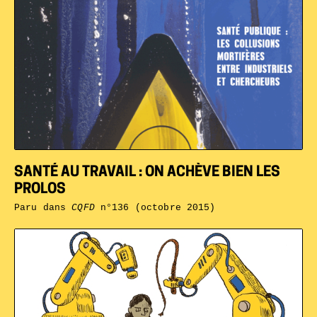
SANTÉ AU TRAVAIL : ON ACHÈVE BIEN LES
PROLOS
Paru dans
CQFD
n°136 (octobre 2015)