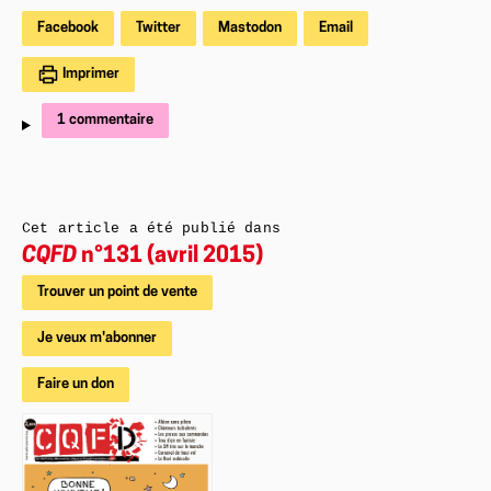
Facebook
Twitter
Mastodon
Email
Imprimer
1 commentaire
Cet article a été publié dans
CQFD
n°131 (avril 2015)
Trouver un point de vente
Je veux m'abonner
Faire un don