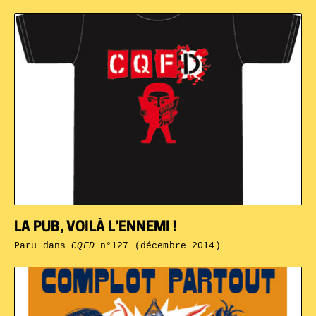
LA PUB, VOILÀ L’ENNEMI !
Paru dans
CQFD
n°127 (décembre 2014)