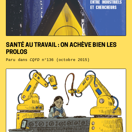
SANTÉ AU TRAVAIL : ON ACHÈVE BIEN LES
PROLOS
Paru dans
CQFD
n°136 (octobre 2015)