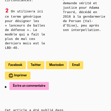
circonstances.
demande vérité et
justice pour Adama
2
On utilisera ici
Traoré, décédé en
ce terme générique
2016 à la gendarmerie
pour désigner les
de Persan (Val-
« lanceurs de balles
d’Oise), peu après
de défense ». Le
son interpellation.
modèle qui a fait le
plus de mal ces
derniers mois est le
LBD-40.
Facebook
Twitter
Mastodon
Email
Imprimer
Écrire un commentaire
Cet article a été publié dans