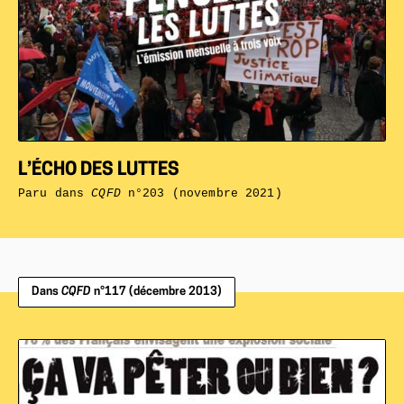
L’ÉCHO DES LUTTES
Paru dans
CQFD
n°203 (novembre 2021)
Dans
CQFD
n°117 (décembre 2013)