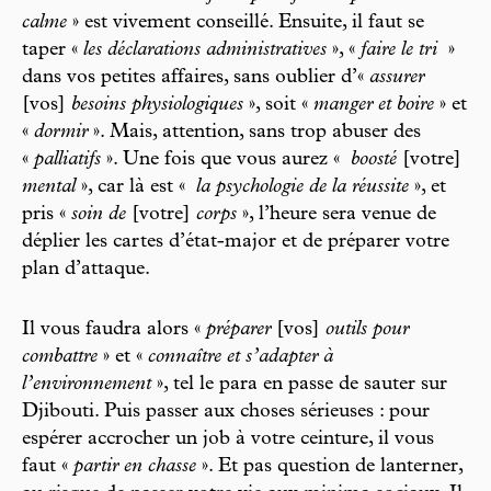
calme
» est vivement conseillé. Ensuite, il faut se
taper «
les déclarations administratives
», «
faire le tri
»
dans vos petites affaires, sans oublier d’«
assurer
[vos]
besoins physiologiques
», soit «
manger et boire
» et
«
dormir
». Mais, attention, sans trop abuser des
«
palliatifs
». Une fois que vous aurez «
boosté
[votre]
mental
», car là est «
la psychologie de la réussite
», et
pris «
soin de
[votre]
corps
», l’heure sera venue de
déplier les cartes d’état-major et de préparer votre
plan d’attaque.
Il vous faudra alors «
préparer
[vos]
outils pour
combattre
» et «
connaître et s’adapter à
l’environnement
», tel le para en passe de sauter sur
Djibouti. Puis passer aux choses sérieuses : pour
espérer accrocher un job à votre ceinture, il vous
faut «
partir en chasse
». Et pas question de lanterner,