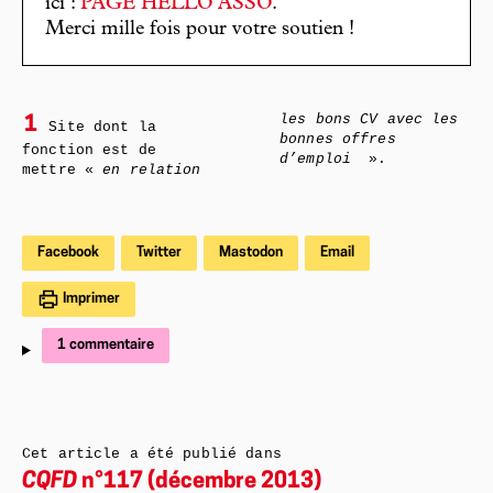
ici :
PAGE HELLO ASSO
.
Merci mille fois pour votre soutien !
les bons CV avec les
1
Site dont la
bonnes offres
fonction est de
d’emploi
».
mettre «
en relation
Facebook
Twitter
Mastodon
Email
Imprimer
1 commentaire
Cet article a été publié dans
CQFD
n°117 (décembre 2013)