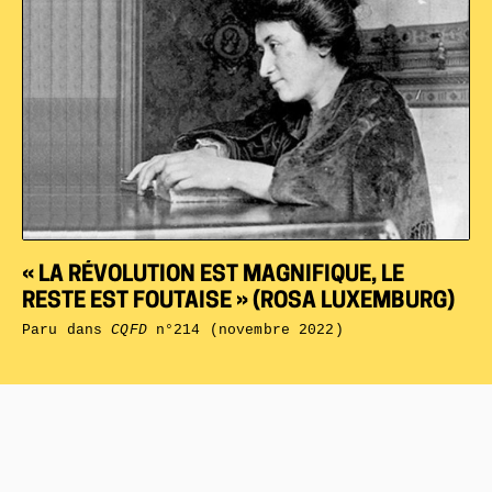
« LA RÉVOLUTION EST MAGNIFIQUE, LE
RESTE EST FOUTAISE » (ROSA LUXEMBURG)
Paru dans
CQFD
n°214 (novembre 2022)