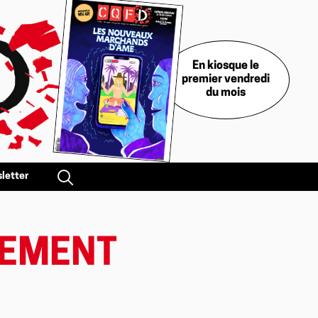
En kiosque le
premier vendredi
du mois
letter
TEMENT