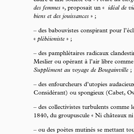
cadre d’une société où «
l’ordre du clerg
des femmes
», proposait un «
idéal de v
biens et des jouissances
» ;
– des babouvistes conspirant pour l’éc
«
plébéioniste
» ;
– des pamphlétaires radicaux clandest
Meslier ou opérant à l’air libre comme
Supplément au voyage de Bougainville
;
– des enfourcheurs d’utopies audacieux
Considérant) ou spongieux (Cabet, O
– des collectivistes turbulents comme 
1840, du groupuscule « Ni châteaux ni
– ou des poètes mutinés se mettant tou