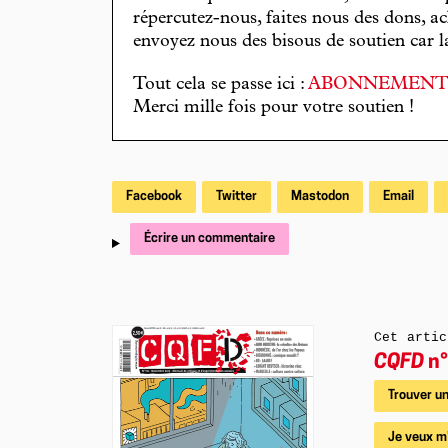
répercutez-nous, faites nous des dons, ac
envoyez nous des bisous de soutien car la 
Tout cela se passe ici :
ABONNEMEN
Merci mille fois pour votre soutien !
Facebook
Twitter
Mastodon
Email
Écrire un commentaire
Cet artic
CQFD
n°
Trouver un
Je veux m