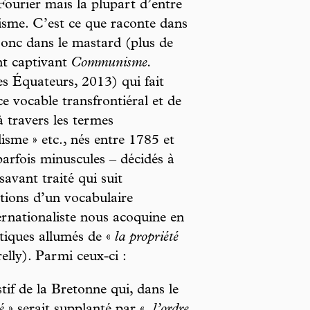
Fourier mais la plupart d’entre
sme. C’est ce que raconte dans
djonc dans le mastard (plus de
nt captivant
Communisme.
es Équateurs, 2013) qui fait
ce vocable transfrontiéral et de
à travers les termes
lisme » etc., nés entre 1785 et
arfois minuscules – décidés à
savant traité qui suit
ations d’un vocabulaire
ernationaliste nous acoquine en
tiques allumés de «
la propriété
lly). Parmi ceux-ci :
if de la Bretonne qui, dans le