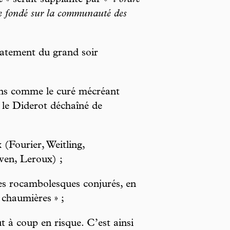
é
» serait supplanté par «
l’ordre
ie fondé sur la communauté des
latement du grand soir
ins comme le curé mécréant
 le Diderot déchaîné de
 (Fourier, Weitling,
wen, Leroux) ;
les rocambolesques conjurés, en
 chaumières » ;
t à coup en risque. C’est ainsi