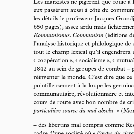
Les marxistes ne pigèrent que couic à 
eux passèrent aussi à côté du communi
les détails le professeur Jacques Gran
650 pages), assez ardu mais fichtreme
Kommunismus. Communism
(éditions d
l’analyse historique et philologique de 
tout le champ lexical qu’il engendrera 
« coopération », « socialisme », « mutua
1842 au sein de groupes de combat – p
réinventer le monde. C’est dire que ce 
pointilleusement à la loupe les germin
communautaire, révolutionnaire et int
cours de route avec bon nombre de cri
particulière source du mal absolu
» (More
– des libertins mal compris comme Rest