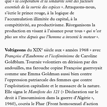
que «
la coopération et la solidarité sont des facteurs
essentiels de la survie des espèces
». Attaquons-nous,
s’écrie le prince rouge, à la logique de
l’accumulation illimitée du capital, à la
compétitivité, au productivisme. Réorganisons la
production en visant à l’aisance pour tous «
qui n’est
plus un rêve depuis que l’homme a inventé le moteur
».
e
Voltigeons
du XIX
siècle aux « années 1968 » avec
Françoise d’Eaubonne et l’écoféminisme
de Caroline
Goldblum. Tournée volontiers en dérision par des
andouilles, ma farouche copine Françoise guerroyait
comme une Emma Goldman aussi bien contre
l’oppression patriarcale des femmes que contre
l’exploitation capitaliste et le massacre de la nature.
Elle signa le
Manifeste des 121
(« Déclaration sur le
droit à l’insoumission dans la guerre d’Algérie »,
1960), cocréa le Fhar (Front homosexuel d’action