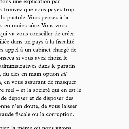
ntons une explication par
us trouvez que vous payez trop
 du pactole. Vous pensez à la
ns en moins sûre. Vous vous
qui va vous conseiller de créer
liée dans un pays à la fiscalité
lors appel à un cabinet chargé de
seca si vous avez choisi le
administratives dans le paradis
f, du clés en main option
all
on, en vous assurant de masquer
e réel – et la société qui en est le
us de déposer et de disposer des
onne n’en doute, de vous laisser
raude fiscale ou la corruption.
t bien la même où nous vivons