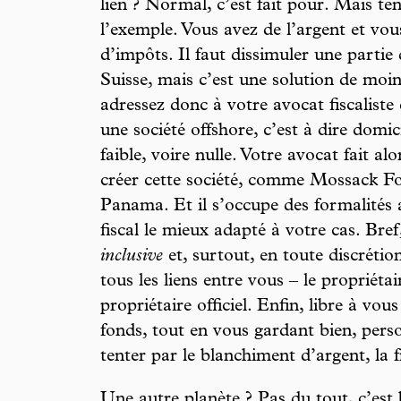
lien ? Normal, c’est fait pour. Mais te
l’exemple. Vous avez de l’argent et vo
d’impôts. Il faut dissimuler une partie
Suisse, mais c’est une solution de moi
adressez donc à votre avocat fiscaliste 
une société offshore, c’est à dire domici
faible, voire nulle. Votre avocat fait a
créer cette société, comme Mossack Fon
Panama. Et il s’occupe des formalités 
fiscal le mieux adapté à votre cas. Bre
inclusive
et, surtout, en toute discréti
tous les liens entre vous – le propriétair
propriétaire officiel. Enfin, libre à vo
fonds, tout en vous gardant bien, pers
tenter par le blanchiment d’argent, la f
Une autre planète ? Pas du tout, c’es