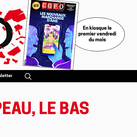
En kiosque le
premier vendredi
du mois
letter
EAU, LE BAS