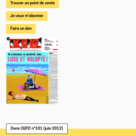
Trouver un point de vente
Je veux m'abonner
Faire un don
Dans
CQFD
n°101 (juin 2012)