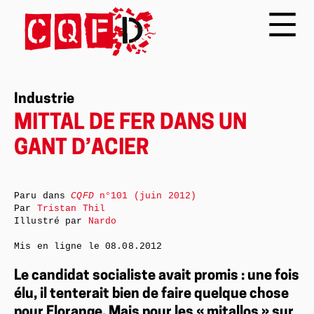
Industrie
MITTAL DE FER DANS UN
GANT D’ACIER
Paru dans
CQFD
n°101 (juin 2012)
Par
Tristan Thil
Illustré par
Nardo
Mis en ligne le
08.08.2012
Le candidat socialiste avait promis : une fois
élu, il tenterait bien de faire quelque chose
pour Florange. Mais pour les « mitallos » sur