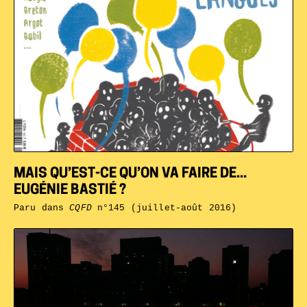
MAIS QU’EST-CE QU’ON VA FAIRE DE...
EUGÉNIE BASTIÉ ?
Paru dans
CQFD
n°145 (juillet-août 2016)