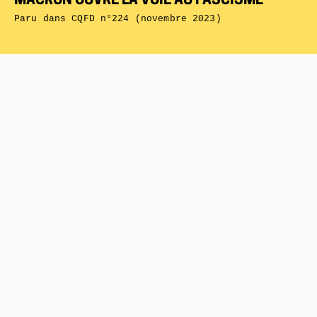
MACRON OUVRE LA VOIE AU FASCISME
Paru dans
CQFD n°224 (novembre 2023)