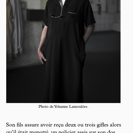
Photo de Yohanne Lamoulère.
Son fils assure avoir reçu deux ou trois gifles alors
qu’il était menotté, un policier assis sur son dos.