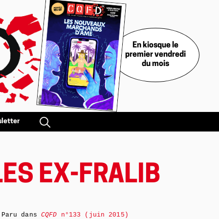
En kiosque le
premier vendredi
du mois
letter
LES EX-FRALIB
Paru dans
CQFD
n°133 (juin 2015)