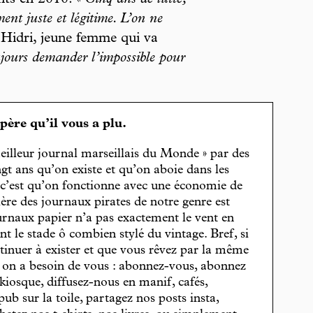
ents en 2010. «
Cinq ans de lutte,
ent juste et légitime. L’on ne
 Hidri, jeune femme qui va
ujours demander l’impossible pour
spère qu’il vous a plu.
eilleur journal marseillais du Monde » par des
gt ans qu’on existe et qu’on aboie dans les
, c’est qu’on fonctionne avec une économie de
cière des journaux pirates de notre genre est
journaux papier n’a pas exactement le vent en
t le stade ô combien stylé du vintage. Bref, si
tinuer à exister et que vous rêvez par la même
, on a besoin de vous : abonnez-vous, abonnez
 kiosque, diffusez-nous en manif, cafés,
pub sur la toile, partagez nos posts insta,