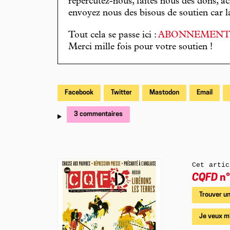
répercutez-nous, faites nous des dons, ac
envoyez nous des bisous de soutien car la 
Tout cela se passe ici :
ABONNEMEN
Merci mille fois pour votre soutien !
Facebook
Twitter
Mastodon
Email
3 commentaires
Cet artic
CQFD
n°
Trouver un
Je veux m