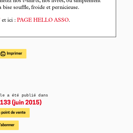
hetez nos t-shirts, nos livres, ou simplement
bise souffle, froide et pernicieuse.
T
et ici :
PAGE HELLO ASSO
.
Imprimer
le a été publié dans
133 (juin 2015)
 point de vente
'abonner