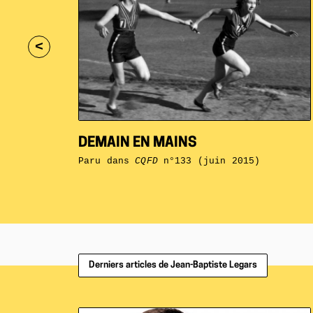
<
DEMAIN EN MAINS
Paru dans
CQFD
n°133 (juin 2015)
Derniers articles de Jean-Baptiste Legars