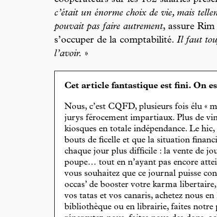
coopérateurs sur les 182 salariés prés
c’était un énorme choix de vie, mais tellem
pouvait pas faire autrement
, assure Rim
s’occuper de la comptabilité.
Il faut to
l’avoir.
»
Cet article fantastique est fini. On e
Nous, c’est CQFD, plusieurs fois élu « m
jurys férocement impartiaux. Plus de vin
kiosques en totale indépendance. Le hic
bouts de ficelle et que la situation finan
chaque jour plus difficile : la vente de 
poupe… tout en n’ayant pas encore attein
vous souhaitez que ce journal puisse con
occas’ de booster votre karma libertaire
vos tatas et vos canaris, achetez nous en
bibliothèque ou en librairie, faites notre 