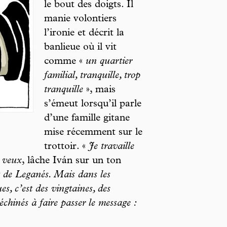
le bout des doigts. Il
manie volontiers
l’ironie et décrit la
banlieue où il vit
comme «
un quartier
familial, tranquille, trop
tranquille
», mais
s’émeut lorsqu’il parle
d’une famille gitane
mise récemment sur le
trottoir. «
Je travaille
e veux
, lâche Iván sur un ton
t de Leganés. Mais dans les
s, c’est des vingtaines, des
chinés à faire passer le message :