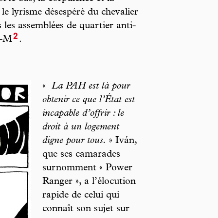
le lyrisme désespéré du chevalier
ns les assemblées de quartier anti-
2
5-M
.
«
La PAH est là pour
obtenir ce que l’État est
incapable d’offrir : le
droit à un logement
digne pour tous.
» Iván,
que ses camarades
surnomment « Power
Ranger », a l’élocution
rapide de celui qui
connaît son sujet sur