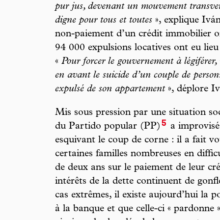
pur jus, devenant un mouvement transvers
digne pour tous et toutes
», explique Ivá
non-paiement d’un crédit immobilier o
94 000 expulsions locatives ont eu lie
«
Pour forcer le gouvernement à légiférer,
en avant le suicide d’un couple de personne
expulsé de son appartement
», déplore I
Mis sous pression par une situation so
5
du Partido popular (PP)
a improvisé
esquivant le coup de corne : il a fait v
certaines familles nombreuses en diffic
de deux ans sur le paiement de leur cré
intérêts de la dette continuent de gon
cas extrêmes, il existe aujourd’hui la 
à la banque et que celle-ci « pardonne