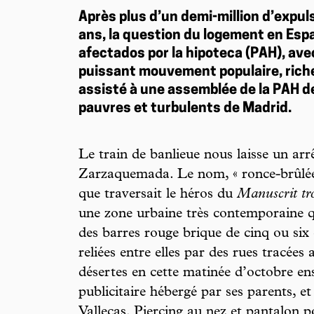
Après plus d’un demi-million d’expul
ans, la question du logement en Esp
afectados por la hipoteca (PAH), av
puissant mouvement populaire, rich
assisté à une assemblée de la PAH de 
pauvres et turbulents de Madrid.
Le train de banlieue nous laisse un arr
Zarzaquemada. Le nom, « ronce-brûlée 
que traversait le héros du
Manuscrit tr
une zone urbaine très contemporaine q
des barres rouge brique de cinq ou six 
reliées entre elles par des rues tracée
désertes en cette matinée d’octobre enso
publicitaire hébergé par ses parents,
Vallecas. Piercing au nez et pantalon po