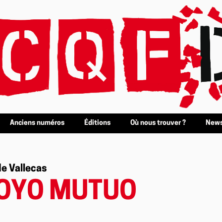
Anciens numéros
Éditions
Où nous trouver ?
News
e Vallecas
POYO MUTUO