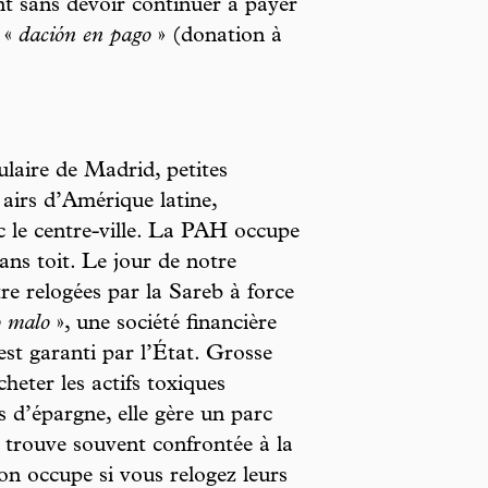
nt sans devoir continuer à payer
e «
dación en pago
» (donation à
ulaire de Madrid, petites
 airs d’Amérique latine,
c le centre-ville. La PAH occupe
sans toit. Le jour de notre
tre relogées par la Sareb à force
o malo
», une société financière
est garanti par l’État. Grosse
heter les actifs toxiques
s d’épargne, elle gère un parc
e trouve souvent confrontée à la
n occupe si vous relogez leurs