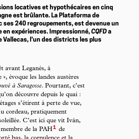
sions locatives et hypothécaires en cinq
agne est brûlante. La Plataforma de
ec ses 240 regroupements, est devenue un
e en expériences. Impressionné,
CQFD
a
Vallecas, l’un des districts les plus
êt avant Leganés, à
», évoque les landes austères
ouvé à Saragosse
. Pourtant, c’est
u’on découvre depuis le quai :
étages s’étirent à perte de vue,
s au cordeau, pratiquement
leillée. C’est ici que vit Iván,
1
 et membre de la PAH
de
rté bas, la corpulence et la