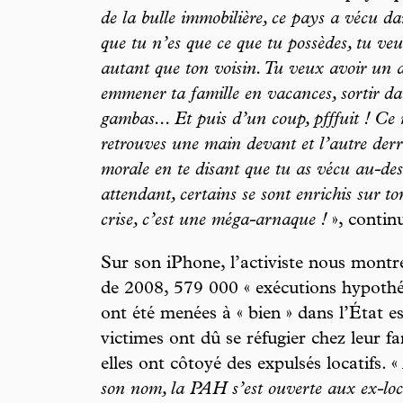
de la bulle immobilière, ce pays a vécu dan
que tu n’es que ce que tu possèdes, tu v
autant que ton voisin. Tu veux avoir un 
emmener ta famille en vacances, sortir dan
gambas... Et puis d’un coup, pfffuit ! Ce 
retrouves une main devant et l’autre derriè
morale en te disant que tu as vécu au-de
attendant, certains se sont enrichis sur to
crise, c’est une méga-arnaque !
», contin
Sur son iPhone, l’activiste nous montr
de 2008, 579 000 « exécutions hypothéc
ont été menées à « bien » dans l’État e
victimes ont dû se réfugier chez leur f
elles ont côtoyé des expulsés locatifs. «
son nom, la PAH s’est ouverte aux ex-loc