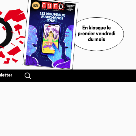
En kiosque le
premier vendredi
du mois
letter