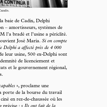
azalis.
a baie de Cadix, Delphi
n – amortisseurs, systèmes de
M l’a bradé et l’usine a périclité.
ouvient José María.
Si on compte
de Delphi a affecté près de 4 000
de leur usine, 500 ex-Delphi sont
indemnité de licenciement et
ats et le gouvernement régional,
s.
capables
», proclame une
a porte de la bourse du travail
e ciné en rez-de-chaussée où les
e précise : «
Ils ont fait de la