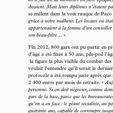
en a fait un de monteurs en fibre optique, 
disaient. Mais leurs diplômes n’étaient p
se mêlent dans la voix rauque de Paco 
grâce à notre malheur. Les locaux où étai
appartenaient à la femme d’un conseiller r
son beau-frère…
»
Fin 2012, 800 gars ont pu partir en pré
d’âge a été fixée à 50 ans, pile-poil 
la figure la plus visible du combat des 
voulait l’entendre qu’il serait le derni
protocole a été rompu juste après que c
2 400 euros par mois de retraite. «
Auj
personne. Si on doit négocier, comme de
gars de la base, parce que les bureaucrates
qu’on a en face : le géant socialiste, au 
quarante ans, capable de corrompre jusqu’