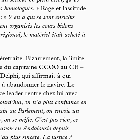
un secteur en plein essor, qu’ils
as homologués.
» Rage et lassitude
: «
Y en a qui se sont enrichis
ent organisés les cours bidons
égional, le matériel était acheté à
retraite. Bizarrement, la limite
l’âge du capitaine CCOO au CE –
Delphi, qui affirmait à qui
er à abandonner le navire. Le
e leader rentre chez lui avec
ourd’hui, on n’a plus confiance en
main au Parlement, on envoie un
, on se méfie. C’est pas rien, ce
pouvoir en Andalousie depuis
au plus sincère. La justice ?