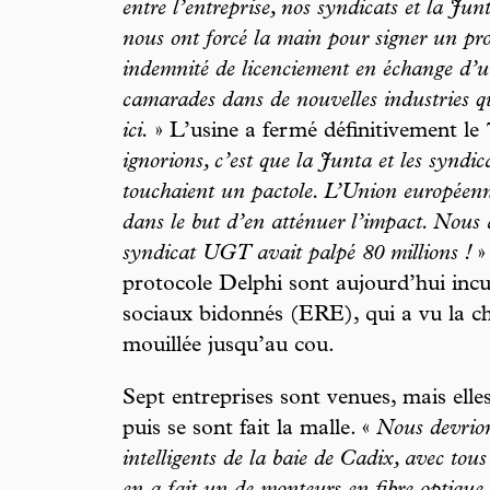
entre l’entreprise, nos syndicats et la Jun
nous ont forcé la main pour signer un pr
indemnité de licenciement en échange d’un
camarades dans de nouvelles industries qu
ici.
» L’usine a fermé définitivement le 7
ignorions, c’est que la Junta et les syndi
touchaient un pactole. L’Union européenn
dans le but d’en atténuer l’impact. Nous
syndicat UGT avait palpé 80 millions !
»
protocole Delphi sont aujourd’hui incu
sociaux bidonnés (ERE), qui a vu la che
mouillée jusqu’au cou.
Sept entreprises sont venues, mais elles
puis se sont fait la malle. «
Nous devrion
intelligents de la baie de Cadix, avec tous