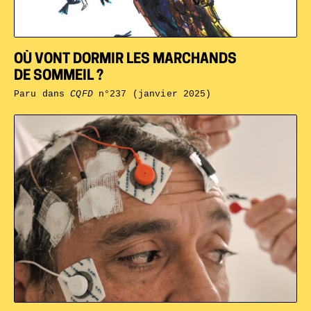
OÙ VONT DORMIR LES MARCHANDS
DE SOMMEIL ?
Paru dans
CQFD
n°237 (janvier 2025)