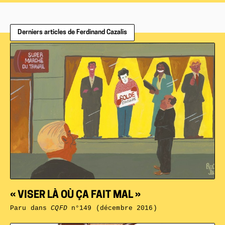
Derniers articles de Ferdinand Cazalis
« VISER LÀ OÙ ÇA FAIT MAL »
Paru dans
CQFD
n°149 (décembre 2016)