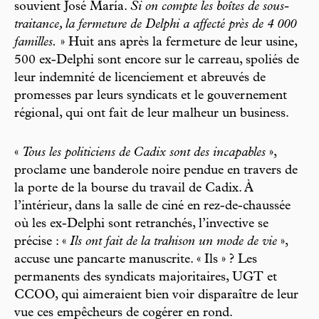
souvient José María.
Si on compte les boîtes de sous-
traitance, la fermeture de Delphi a affecté près de 4 000
familles.
» Huit ans après la fermeture de leur usine,
500 ex-Delphi sont encore sur le carreau, spoliés de
leur indemnité de licenciement et abreuvés de
promesses par leurs syndicats et le gouvernement
régional, qui ont fait de leur malheur un business.
«
Tous les politiciens de Cadix sont des incapables
»,
proclame une banderole noire pendue en travers de
la porte de la bourse du travail de Cadix. À
l’intérieur, dans la salle de ciné en rez-de-chaussée
où les ex-Delphi sont retranchés, l’invective se
précise : «
Ils ont fait de la trahison un mode de vie
»,
accuse une pancarte manuscrite. « Ils » ? Les
permanents des syndicats majoritaires, UGT et
CCOO, qui aimeraient bien voir disparaître de leur
vue ces empêcheurs de cogérer en rond.