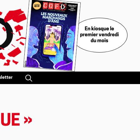
En kiosque le
premier vendredi
du mois
letter
UE »