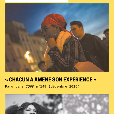
« CHACUN A AMENÉ SON EXPÉRIENCE »
Paru dans
CQFD
n°149 (décembre 2016)