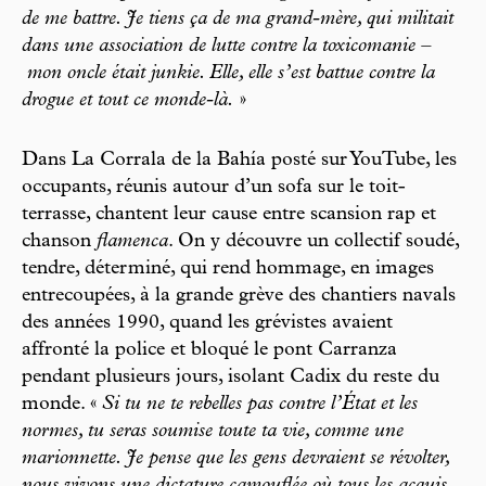
de me battre. Je tiens ça de ma grand-mère, qui militait
dans une association de lutte contre la toxicomanie –
mon oncle était junkie. Elle, elle s’est battue contre la
drogue et tout ce monde-là.
»
Dans La Corrala de la Bahía posté sur YouTube, les
occupants, réunis autour d’un sofa sur le toit-
terrasse, chantent leur cause entre scansion rap et
chanson
flamenca
. On y découvre un collectif soudé,
tendre, déterminé, qui rend hommage, en images
entrecoupées, à la grande grève des chantiers navals
des années 1990, quand les grévistes avaient
affronté la police et bloqué le pont Carranza
pendant plusieurs jours, isolant Cadix du reste du
monde. «
Si tu ne te rebelles pas contre l’État et les
normes, tu seras soumise toute ta vie, comme une
marionnette. Je pense que les gens devraient se révolter,
nous vivons une dictature camouflée où tous les acquis