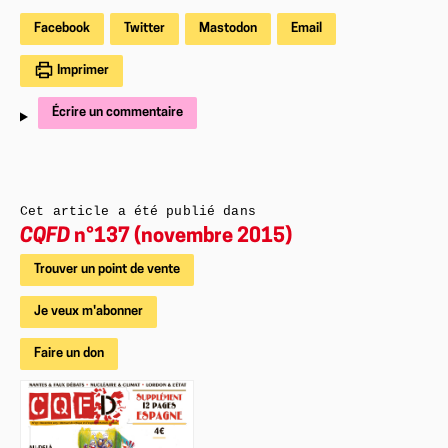
Facebook
Twitter
Mastodon
Email
Imprimer
Écrire un commentaire
Cet article a été publié dans
CQFD
n°137 (novembre 2015)
Trouver un point de vente
Je veux m'abonner
Faire un don