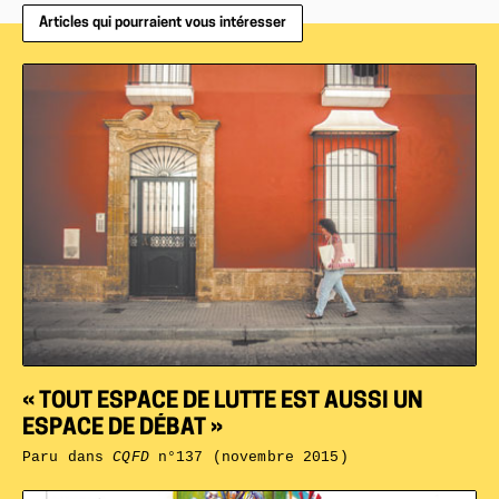
Articles qui pourraient vous intéresser
« TOUT ESPACE DE LUTTE EST AUSSI UN
ESPACE DE DÉBAT »
Paru dans
CQFD
n°137 (novembre 2015)