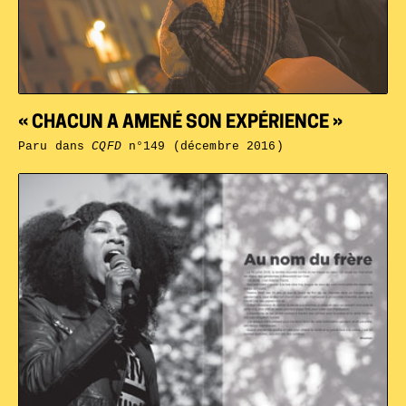
« CHACUN A AMENÉ SON EXPÉRIENCE »
Paru dans
CQFD
n°149 (décembre 2016)