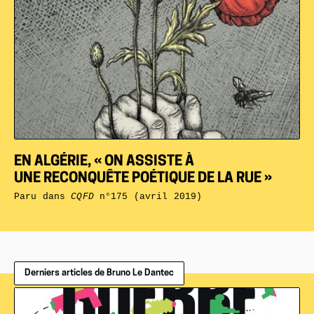
EN ALGÉRIE, « ON ASSISTE À
UNE RECONQUÊTE POÉTIQUE DE LA RUE »
Paru dans
CQFD
n°175 (avril 2019)
Derniers articles de Bruno Le Dantec