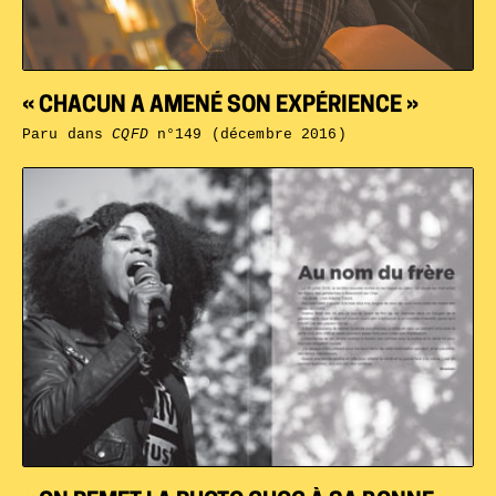
« CHACUN A AMENÉ SON EXPÉRIENCE »
Paru dans
CQFD
n°149 (décembre 2016)