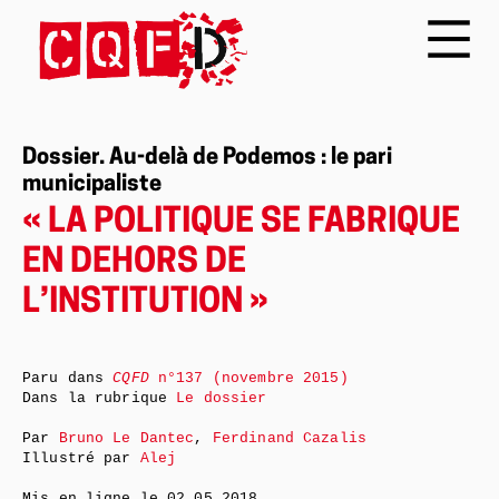
Dossier. Au-delà de Podemos : le pari
municipaliste
« LA POLITIQUE SE FABRIQUE
EN DEHORS DE
L’INSTITUTION »
Paru dans
CQFD
n°137 (novembre 2015)
Dans la rubrique
Le dossier
Par
Bruno Le Dantec
,
Ferdinand Cazalis
Illustré par
Alej
Mis en ligne le
02.05.2018