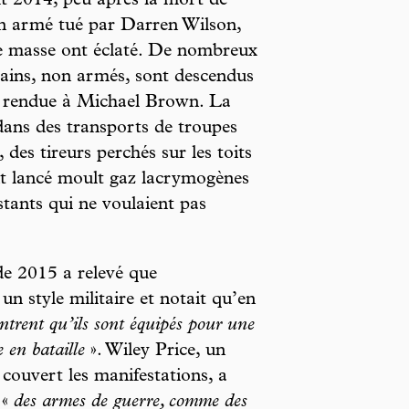
oût 2014, peu après la mort de
n armé tué par Darren Wilson,
de masse ont éclaté. De nombreux
cains, non armés, sont descendus
it rendue à Michael Brown. La
 dans des transports de troupes
 des tireurs perchés sur les toits
ont lancé moult gaz lacrymogènes
stants qui ne voulaient pas
de 2015 a relevé que
un style militaire et notait qu’en
trent qu’ils sont équipés pour une
e en bataille
». Wiley Price, un
couvert les manifestations, a
 «
des armes de guerre, comme des