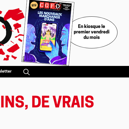
En kiosque le
premier vendredi
du mois
letter
INS, DE VRAIS