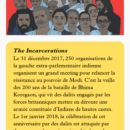
The Incarcerations
Le 31 décembre 2017, 250 organisations de
la gauche extra-parlementaire indienne
organisent un grand meeting pour relancer la
résistance au pouvoir de Modi. C’est la veille
des 200 ans de la bataille de Bhima
Koregaon, qui vit des dalits engagés par les
forces britanniques mettre en déroute une
armée constituée d’Indiens de hautes castes.
Le 1er janvier 2018, la célébration de cet
anniversaire par des dalits est attaquée par