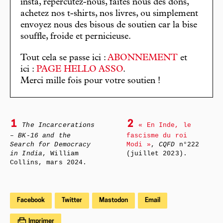
insta, répercutez-nous, faites nous des dons,
achetez nos t-shirts, nos livres, ou simplement
envoyez nous des bisous de soutien car la bise
souffle, froide et pernicieuse.
Tout cela se passe ici :
ABONNEMENT
et
ici :
PAGE HELLO ASSO
.
Merci mille fois pour votre soutien !
1
2
The Incarcerations
« En Inde, le
– BK-16 and the
fascisme du roi
Search for Democracy
Modi »
,
CQFD
n°222
in India
, William
(juillet 2023).
Collins, mars 2024.
Facebook
Twitter
Mastodon
Email
Imprimer