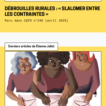
DÉBROUILLES RURALES : « SLALOMER ENTRE
LES CONTRAINTES »
Paru dans
CQFD
n°240 (avril 2025)
Derniers articles de Étienne Jallot