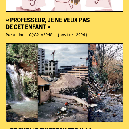
« PROFESSEUR, JE NE VEUX PAS
DE CET ENFANT »
Paru dans
CQFD
n°248 (janvier 2026)