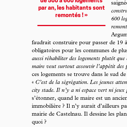
de 500 à 600 logements
saigné
par an, les habitants sont
constr
remontés ! »
600 lo
remont
Argume
faudrait construire pour passer de 19
obligatoires pour les communes de plu
aussi réhabiliter des logements plutôt que 
maire veut surtout assouvir l’appétit des
ces logements se trouve dans le sud de la
«
C’est de la ségrégation. Les jeunes atte
city stade. Il n’y a ni espace vert ni jeux
s’étonner, quand le maire est un anci
immobilière ? Il n’y aurait d’ailleurs p
mairie de Castelnau. Il dessine les pl
quoi ?