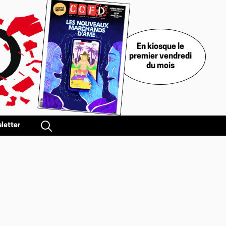
En kiosque le
premier vendredi
du mois
letter