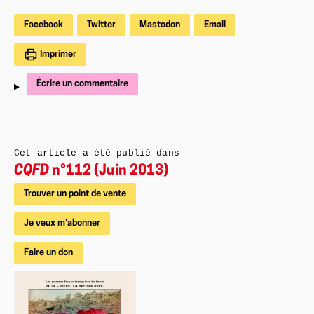
Facebook
Twitter
Mastodon
Email
Imprimer
Écrire un commentaire
Cet article a été publié dans
CQFD
n°112 (Juin 2013)
Trouver un point de vente
Je veux m'abonner
Faire un don