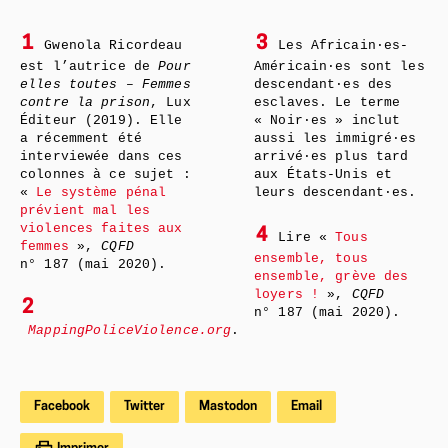
1
3
Gwenola Ricordeau
Les Africain·es-
est l’autrice de
Pour
Américain·es sont les
elles toutes – Femmes
descendant·es des
contre la prison
, Lux
esclaves. Le terme
Éditeur (2019). Elle
« Noir·es » inclut
a récemment été
aussi les immigré·es
interviewée dans ces
arrivé·es plus tard
colonnes à ce sujet :
aux États-Unis et
«
Le système pénal
leurs descendant·es.
prévient mal les
violences faites aux
4
Lire «
Tous
femmes
»,
CQFD
ensemble, tous
n° 187 (mai 2020).
ensemble, grève des
loyers !
»,
CQFD
2
n° 187 (mai 2020).
MappingPoliceViolence.org
.
Facebook
Twitter
Mastodon
Email