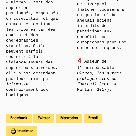
« ultras » sont des
de Liverpool.
supporters
Thatcher poussera à
passionnés, organisés
ce que les clubs
en association et qui
anglais soient
animent en continu
interdits de
les tribunes par des
participer aux
chants et des
compétitions
chorégraphies
européennes pour une
visuelles. S’ils
durée de cinq ans.
peuvent parfois
recourir à la
4
Auteur de
violence envers des
supporteurs adverses,
l’indispensable
elle n’est cependant
Ultras, les autres
pas leur principal
protagonistes du
leitmotiv
,
football
(Mare &
contrairement aux
Martin, 2017).
hooligans.
Facebook
Twitter
Mastodon
Email
Imprimer