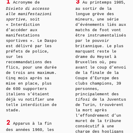
1
3
Acronyme de
Au printemps 1985,
Divieto di accesso
au sortir de la
alle manifestazioni
longue grève des
sportive
, soit
mineurs, une série
« Interdiction
d’événements liés aux
d’accéder aux
matchs de foot vont
manifestations
être instrumentalisés
sportives ». Le Daspo
par le pouvoir
est délivré par les
britannique. Le plus
préfets de police,
marquant reste le
sur les
drame du Heysel à
recommandations des
Bruxelles où, peu
flics, pour une durée
avant le coup d’envoi
de trois ans maximum.
de la finale de la
Cinq mois après sa
Coupe d’Europe des
mise en place, plus
clubs champions, 39
de 600 supporters
personnes,
italiens s’étaient
principalement des
déjà vu notifier une
tifosi
de la Juventus
telle interdiction de
de Turin, trouvèrent
stade.
la mort après
l’effondrement d’un
muret de la tribune
2
Apparus à la fin
consécutif à une
des années 1960, les
charge des hooligans