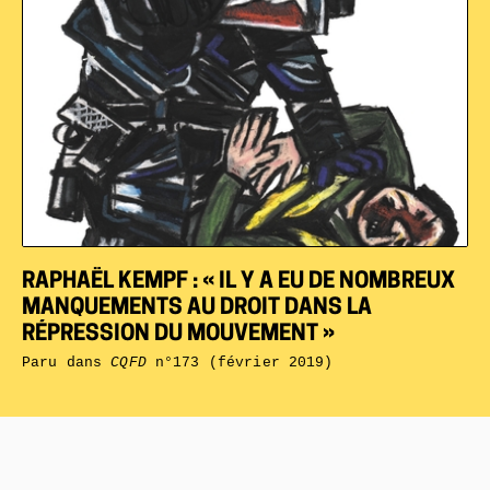
RAPHAËL KEMPF : « IL Y A EU DE NOMBREUX
MANQUEMENTS AU DROIT DANS LA
RÉPRESSION DU MOUVEMENT »
Paru dans
CQFD
n°173 (février 2019)