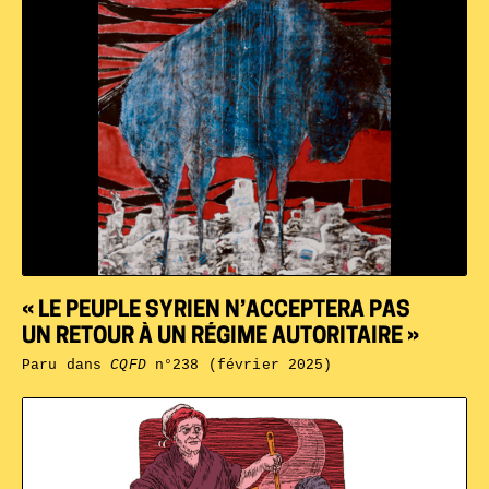
« LE PEUPLE SYRIEN N’ACCEPTERA PAS
UN RETOUR À UN RÉGIME AUTORITAIRE »
Paru dans
CQFD
n°238 (février 2025)