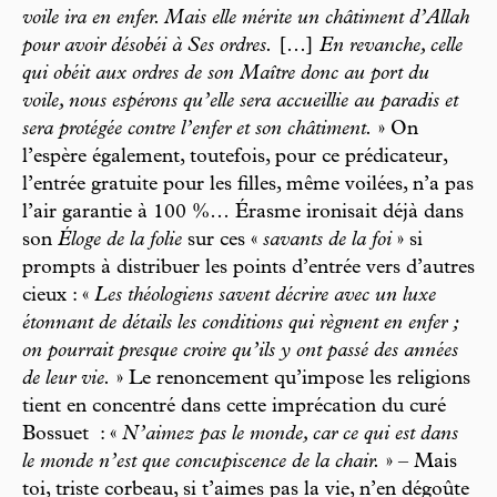
voile ira en enfer. Mais elle mérite un châtiment d’Allah
pour avoir désobéi à Ses ordres.
[…]
En revanche, celle
qui obéit aux ordres de son Maître donc au port du
voile, nous espérons qu’elle sera accueillie au paradis et
sera protégée contre l’enfer et son châtiment.
» On
l’espère également, toutefois, pour ce prédicateur,
l’entrée gratuite pour les filles, même voilées, n’a pas
l’air garantie à 100 %… Érasme ironisait déjà dans
son
Éloge de la folie
sur ces «
savants de la foi
» si
prompts à distribuer les points d’entrée vers d’autres
cieux : «
Les théologiens savent décrire avec un luxe
étonnant de détails les conditions qui règnent en enfer ;
on pourrait presque croire qu’ils y ont passé des années
de leur vie.
» Le renoncement qu’impose les religions
tient en concentré dans cette imprécation du curé
Bossuet : «
N’aimez pas le monde, car ce qui est dans
le monde n’est que concupiscence de la chair.
» – Mais
toi, triste corbeau, si t’aimes pas la vie, n’en dégoûte