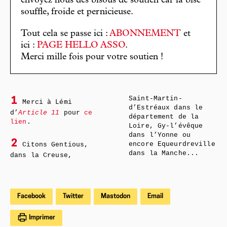
envoyez nous des bisous de soutien car la bise
souffle, froide et pernicieuse.
Tout cela se passe ici :
ABONNEMENT
et
ici :
PAGE HELLO ASSO
.
Merci mille fois pour votre soutien !
Saint-Martin-
1
Merci à Lémi
d’Estréaux dans le
d’
Article 11
pour
ce
département de la
lien
.
Loire, Gy-l’évêque
dans l’Yonne ou
2
Citons Gentious,
encore Equeurdreville
dans la Manche...
dans la Creuse,
Facebook
Twitter
Mastodon
Email
Imprimer