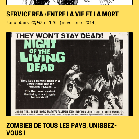
SERVICE RÉA : ENTRE LA VIE ET LA MORT
Paru dans
CQFD
n°126 (novembre 2014)
ZOMBIES DE TOUS LES PAYS, UNISSEZ-
VOUS !