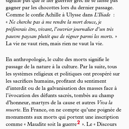
signifie pas que le fier guerrier grec ne se laisse pas
gagner par les chocottes lors du dernier passage.
Comme le confie Achille à Ulysse dans
L’Iliade
:
«
Ne cherche pas à me rendre la mort douce, je
préférerais être, vivant, l’ouvrier journalier d’un très
pauvre paysan plutôt que de régner parmi les morts.
»
La vie ne vaut rien, mais rien ne vaut la vie.
En anthropologie, le culte des morts signifie le
passage de la nature à la culture. Par la suite, tous
les systèmes religieux et politiques ont prospéré sur
les sacrifices humains, profitant du sentiment
d’interdit ou de la galvanisation des masses face à
l’évocation des défunts sacrés, tombés au champ
d’honneur, martyrs de la cause et autres
Viva la
muerte
. En France, on ne compte qu’une poignée de
monuments aux morts qui portent une inscription
2
comme « Maudite soit la guerre
». Le « Discours