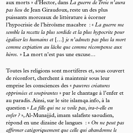
aux morts » d’Hector, dans
La guerre de Troie n’aura
pas lieu
de Jean Giraudoux, reste un des plus
puissants morceaux de littérature à écorner
l’hypocrisie de l’héroïsme macabre : «
La guerre me
semble la recette la plus sordide et la plus hypocrite pour
égaliser les humains et
[…]
je n’admets pas plus la mort
comme expiation au lâche que comme récompense aux
héros.
» La mort n’est pas une excuse…
Toutes les religions sont mortifères et, sous couvert
de réconfort, cherchent à maintenir sous leur
emprise les consciences des «
pauvres créatures
opprimées et soupirantes
» par le chantage à l’enfer et
au paradis. Ainsi, sur le site islamqa.info, à la
question «
La fille qui ne se voile pas, ira-t-elle en
enfer ?
», Al-Munajjid, imam salafiste saoudien,
répond en une dizaine de langues : «
On ne peut pas
affirmer catégoriquement que celle qui abandonne le