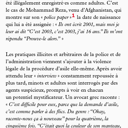
été illégalement enregistré·es comme adultes. C’est
le cas de Mohammad Reza, venu d’Afghanistan, qui
1
montre sur son «
police paper
»
la date de naissance
qui lui a été assignée : «
Ils ont écrit 2001, mais moi je
leur ai dit “C’est 2003, c’est 2003, j’ai 16 ans.” Ils m’ont
répondu “Prouve-le alors.”
»
Les pratiques illicites et arbitraires de la police et de
l’administration viennent s’ajouter à la violence
légale de la procédure d’asile elle-même. Après avoir
attendu leur «
interview
» constamment repoussée à
plus tard, minots et adultes sont interrogés par des
agents suspicieux, prompts à voir en chacun
un potentiel mystificateur. Un avocat grec raconte :
«
C’est difficile pour eux, parce que la demande d’asile,
c’est comme parler à des flics. Du genre : “Okay,
raconte-nous ça à nouveau” pour la quatrième, la
cinquième fois. “C’était quoi la couleur de son manteau,