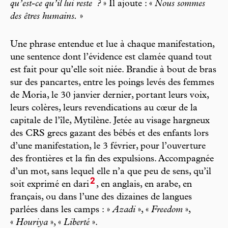
qu’est-ce qu’il lui reste
?
» Il ajoute : «
Nous sommes
des êtres humains.
»
Une phrase entendue et lue à chaque manifestation,
une sentence dont l’évidence est clamée quand tout
est fait pour qu’elle soit niée. Brandie à bout de bras
sur des pancartes, entre les poings levés des femmes
de Moria, le 30 janvier dernier, portant leurs voix,
leurs colères, leurs revendications au cœur de la
capitale de l’île, Mytilène. Jetée au visage hargneux
des CRS grecs gazant des bébés et des enfants lors
d’une manifestation, le 3 février, pour l’ouverture
des frontières et la fin des expulsions. Accompagnée
d’un mot, sans lequel elle n’a que peu de sens, qu’il
2
soit exprimé en dari
, en anglais, en arabe, en
français, ou dans l’une des dizaines de langues
parlées dans les camps : »
Azadi
», «
Freedom
»,
«
Houriya
», «
Liberté
».