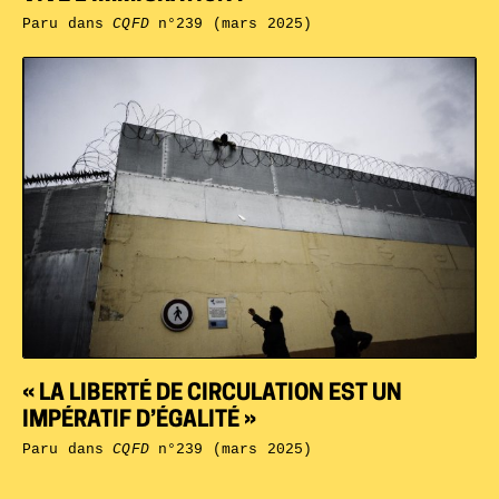
Paru dans
CQFD
n°239 (mars 2025)
« LA LIBERTÉ DE CIRCULATION EST UN
IMPÉRATIF D’ÉGALITÉ »
Paru dans
CQFD
n°239 (mars 2025)