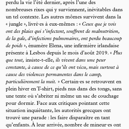
perdu la vie l’été dernier, après l’une des
nombreuses rixes qui y surviennent, inévitables dans
un tel contexte. Les autres mômes survivent dans la
« jungle », livré·es à eux-mêmes : «
Ceux que je vois
ont des plaies qui s’infectent, souffrent de malnutrition,
de la gale, d’infections pulmonaires, ont perdu beaucoup
de poids
», énumère Elena, une infirmière irlandaise
présente à Lesbos depuis le mois d’août 2019. «
Plus
que tout,
insiste-t-elle,
ils vivent dans une peur
constante, à cause de ce qu’ils ont vécu, mais surtout à
cause des violences permanentes dans le camp,
particulièrement la nuit.
» Certain·es se retrouvent en
plein hiver en T-shirt, pieds nus dans des tongs, sans
une tente où s’abriter ni même un sac de couchage
pour dormir. Face aux critiques pointant cette
situation inquiétante, les autorités grecques ont
trouvé une parade : les faire disparaître en tant
qu’enfants. À leur arrivée, nombre de mineur·es ont