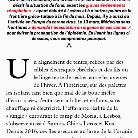
(Note de la rédaction)
Cet article a été écrit courant février. Il
décrit la situation de fond, avant les
graves événements
xénophobes
ayant débuté à Lesbos et à d’autres points de la
frontière gréco-turque à la fin du mois. Depuis, il y a aussi eu
l’arrivée en Europe du coronavirus. Le 13 mars, Médecins sans
frontières
a demandé l’évacuation en urgence de ces camps
pour éviter la propagation de l’épidémie. En lisant les lignes ci-
dessous, vous comprendrez pourquoi.
⁂
U
n alignement de tentes, reliées par des
câbles électriques ébréchés et des fils où
le linge tente de sécher entre les averses
de l’hiver. À l’intérieur, sur des palettes
les isolant tant bien que mal de la boue mêlée
d’eaux usées, s’entassent adultes et enfants, sans
chauffage ni électricité. L’effarante réalité de la
« jungle » entourant le camp de Moria, à Lesbos,
s’observe aussi à Samos, Chios, Leros et Kos.
Depuis 2016, ces îles grecques au large de la Turquie